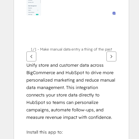
살
표
키
를
사
용
하
1/1 - Make manual data entry a thing of the past
십
시
Unify store and customer data across 
오.
BigCommerce and HubSpot to drive more 
personalized marketing and reduce manual 
data management. This integration 
connects your store data directly to 
HubSpot so teams can personalize 
campaigns, automate follow-ups, and 
measure revenue impact with confidence.
Install this app to: