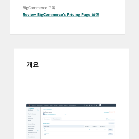
BigCommerce 구독
Review BigCommerce's Pricing Page
플랜
개요
다
른
항
목
을
보
려
면
화