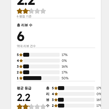
6 평점 기준
총 리뷰 수
6
역대 리뷰 건수
5
17%
4
0%
3
16%
2
17%
1
50%
평균 등급
총
5
17%
2.2
리
4
0%
뷰
3
16%
수
2
17%