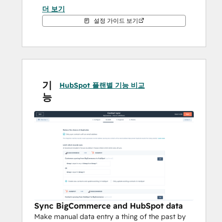
더 보기
Sync BigCommerce customers, 
설정 가이드 보기
products, and orders to HubSpot 
with real-time updates to ensure 
teams have an accurate history of 
customer interactions.
Get set up quickly with pre-built 
기
default field mappings and automatic 
HubSpot 플랜별 기능 비교
능
historical data sync to reduce the 
time spent on initial configuration.
Configure custom field mappings that 
adapt to specific business processes 
and data management requirements.
Personalize emails and marketing 
communications automatically, such 
as sending an order confirmation or 
new customer welcome email. 
Track store revenue and campaign 
Sync BigCommerce and HubSpot data
performance by monitoring 
Make manual data entry a thing of the past by