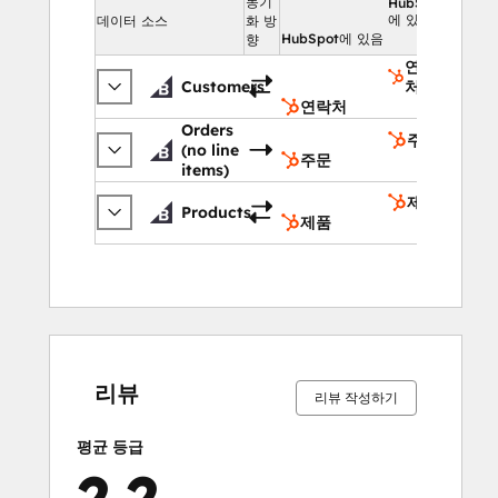
동기
HubSpot
에 있음
데이터 소스
화 방
HubSpot에 있음
향
연락
Customers
처
연락처
Orders
주문
(no line
주문
items)
제품
Products
제품
0%
16%
17%
17%
50%
0%
16%
17%
17%
50%
완
완
완
완
완
완
완
완
완
완
료
료
료
료
료
료
료
료
료
료
리뷰
리뷰 작성하기
평균 등급
2.2