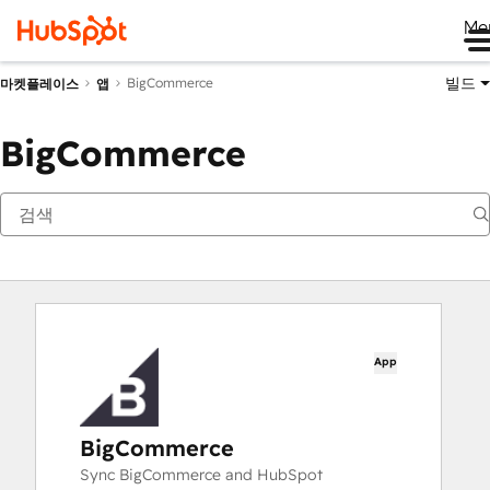
Me
빌드
BigCommerce
마켓플레이스
앱
BigCommerce
App
BigCommerce
Sync BigCommerce and HubSpot