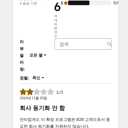
6
1
50%
6 평점 기준
역
대
리
뷰
건
수
리
뷰
모든 별
필
터
링:
최신
정렬:
2/5
2024년 11월 20일
회사 동기화 안 함
안타깝게도 이 확장 프로그램은 B2B 고객으로서 중
요한 회사 동기화를 지원하지 않습니다.