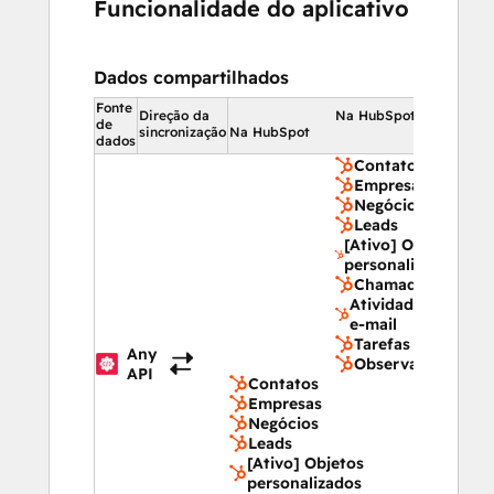
Funcionalidade do aplicativo
equipes de RevOps e agências que 
gerenciam pilhas de automação 
complexas.
Dados compartilhados
Fonte
Direção da
Na HubSpot
de
sincronização
Na HubSpot
dados
Contatos
Empresas
Negócios
Leads
[Ativo] Objetos
personalizados
Chamadas
Atividades de
e-mail
Tarefas
Any
Observações
API
Contatos
Empresas
Negócios
Leads
[Ativo] Objetos
personalizados