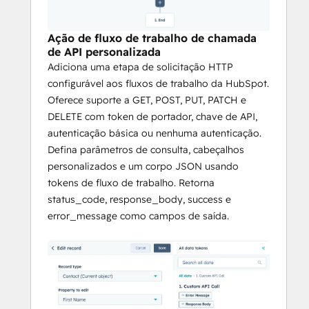
Configure a autenticação por ação sem 
armazenar credenciais nas propriedades 
do HubSpot:
Ação de fluxo de trabalho de chamada
- 
Token do portador
 - para APIs que usam 
de API personalizada
Adiciona uma etapa de solicitação HTTP
OAuth ou JWT
configurável aos fluxos de trabalho da HubSpot.
- 
Cabeçalho de chave de API
 - para APIs 
Oferece suporte a GET, POST, PUT, PATCH e
que usam um cabeçalho personalizado 
DELETE com token de portador, chave de API,
como `X-Api-Key`
autenticação básica ou nenhuma autenticação.
- 
Autenticação básica de HTTP
 - para 
Defina parâmetros de consulta, cabeçalhos
APIs que exigem nome de usuário e senha
personalizados e um corpo JSON usando
- 
Nenhum
 - para endpoints abertos ou 
tokens de fluxo de trabalho. Retorna
com lista branca de IPs
status_code, response_body, success e
error_message como campos de saída.
Solicitações dinâmicas
Use os tokens de fluxo de trabalho da 
HubSpot na URL, no corpo da solicitação, 
nos cabeçalhos e nos parâmetros de 
consulta para criar solicitações que incluam 
dados de contato, negócio ou empresa em 