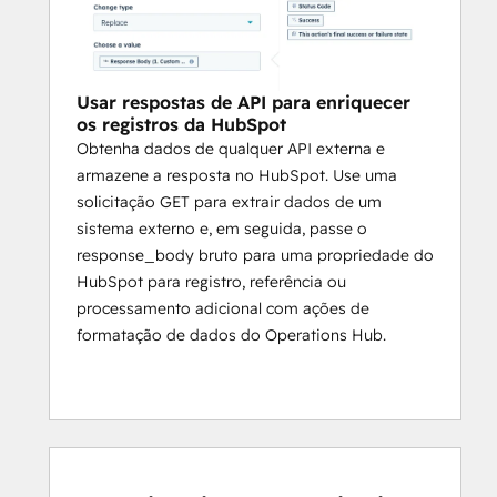
tempo real no momento em que o fluxo de 
trabalho for executado.
Agir na resposta
Usar respostas de API para enriquecer
Cada chamada de API retorna quatro 
os registros da HubSpot
campos de saída:
'status_code 
Obtenha dados de qualquer API externa e
',
'response_body 
',
'success 
' 
armazene a resposta no HubSpot. Use uma
e
'error_message 
' que você pode usar nas 
solicitação GET para extrair dados de um
etapas posteriores do fluxo de trabalho. 
sistema externo e, em seguida, passe o
Ramifique seu fluxo de trabalho em caso 
response_body bruto para uma propriedade do
de sucesso ou falha, armazene a resposta 
HubSpot para registro, referência ou
em uma propriedade ou passe-a para 
processamento adicional com ações de
outra chamada de API.
formatação de dados do Operations Hub.
A quem se destina
Qualquer usuário da HubSpot que queira 
conectar seus fluxos de trabalho a sistemas 
externos sem criar uma integração 
personalizada. Ideal para desenvolvedores, 