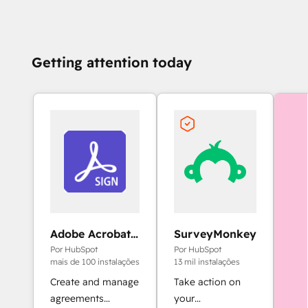
Getting attention today
Adobe Acrobat
SurveyMonkey
Sign
Por HubSpot
Por HubSpot
mais de 100 instalações
13 mil instalações
Create and manage
Take action on
agreements
your