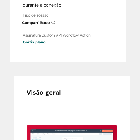
durante a conexão.
Tipo de acesso
Compartilhado
Assinatura Custom API Workflow Action
Grátis
plano
Visão geral
Use
as
setas
para
ver