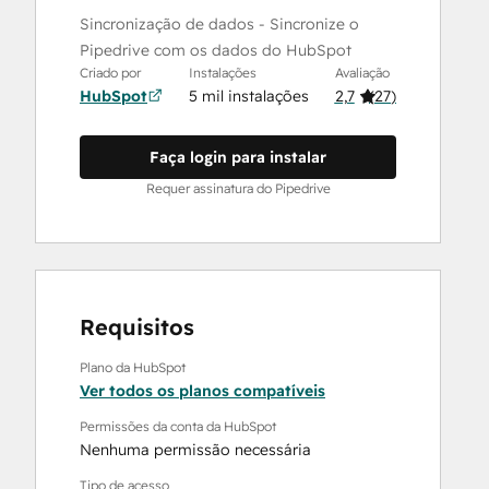
Sincronização de dados - Sincronize o
Pipedrive com os dados do HubSpot
Criado por
Instalações
Avaliação
HubSpot
5 mil instalações
2,7
(
27
)
Faça login para instalar
Requer assinatura do Pipedrive
Requisitos
Plano da HubSpot
Ver todos os planos compatíveis
Permissões da conta da HubSpot
Nenhuma permissão necessária
Tipo de acesso