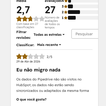
média
avaliações
4
2,7
27
3
2
Número de
1
avaliações
Com base em 27
de todos os
classificações
tempos
Filtrar
Todas as estrelas
revisões:
Mais recente
Classificar:
2/5
29 de Abr de 2026
Eu não migro nada
Os dados do Pipedrive não são vistos no
HubSpot, os dados não estão sendo
sincronizados ou adaptados da mesma forma
O que você gosta?