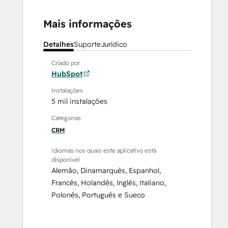
Mais informações
Detalhes
Suporte
Jurídico
Criado por
HubSpot
Instalações
5 mil instalações
Categorias
CRM
Idiomas nos quais este aplicativo está
disponível
Alemão
,
Dinamarquês
,
Espanhol
,
Francês
,
Holandês
,
Inglês
,
Italiano
,
Polonês
,
Português
e
Sueco