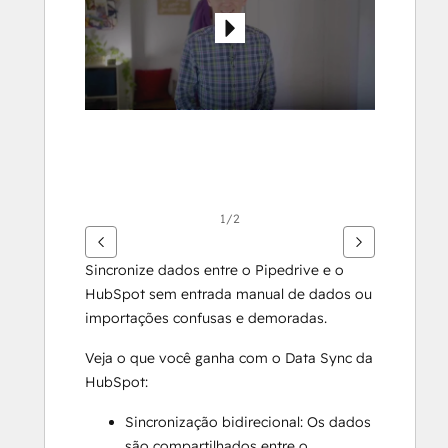
itens
1/2
Sincronize dados entre o Pipedrive e o 
HubSpot sem entrada manual de dados ou 
importações confusas e demoradas. 
Veja o que você ganha com o Data Sync da 
HubSpot:
Sincronização bidirecional: Os dados 
são compartilhados entre o 