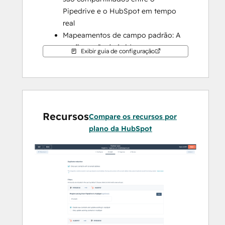
Pipedrive e o HubSpot em tempo 
real
Mapeamentos de campo padrão: A 
configuração é rápida com 
Exibir guia de configuração
mapeamentos de campo prontos 
para uso já criados para você
Sincronização de histórico: Seus 
dados existentes serão 
sincronizados imediatamente, e as 
Recursos
Compare os recursos por
atualizações serão sincronizadas à 
plano da HubSpot
medida que ocorrerem