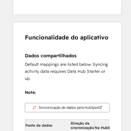
Funcionalidade do aplicativo
Dados compartilhados
Default mappings are listed below. Syncing
activity data requires Data Hub Starter or
up.
Note:
Sincronização de dados pela HubSpot
Direção da
Na 
Fonte de dados
sincronização
Na HubSpot