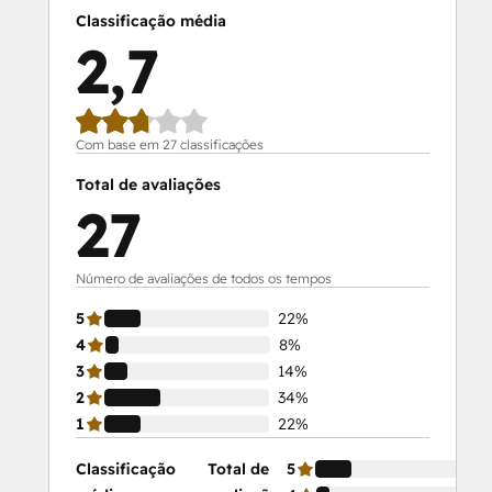
Classificação média
2,7
Com base em 27 classificações
Total de avaliações
27
Número de avaliações de todos os tempos
5
22%
4
8%
3
14%
2
34%
1
22%
Classificação
Total de
5