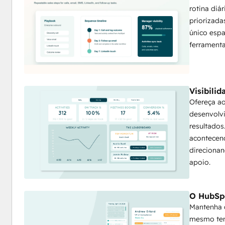
rotina diá
priorizad
único espa
ferramenta
Visibili
Ofereça ao
desenvolv
resultados
acontecend
direcionan
apoio.
O HubSpo
Mantenha o
mesmo tem