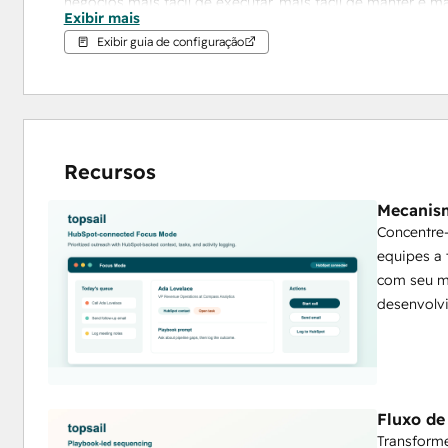
negócios mais fácil de executar, mais fácil de manter e mai
Exibir mais
Exibir guia de configuração
O resultado é menos trabalho administrativo manual, maio
simples para os vendedores manterem as contas certas
sistema de registro.
Recursos
Mecanism
Concentre-
equipes a 
com seu me
desenvolv
Fluxo de
Transform