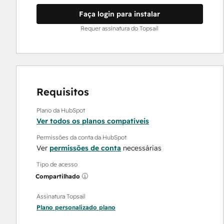
Faça login para instalar
Requer assinatura do Topsail
Requisitos
Plano da HubSpot
Ver todos os planos compatíveis
Permissões da conta da HubSpot
Ver
permissões de conta
necessárias
Tipo de acesso
Compartilhado
Assinatura Topsail
Plano personalizado
plano