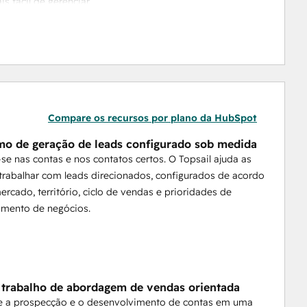
s fácil de gerenciar.
r visibilidade para os líderes e uma maneira mais 
 em andamento — enquanto o HubSpot continua sendo o 
Compare os recursos por plano da HubSpot
o de geração de leads configurado sob medida
se nas contas e nos contatos certos. O Topsail ajuda as
trabalhar com leads direcionados, configurados de acordo
rcado, território, ciclo de vendas e prioridades de
imento de negócios.
 trabalho de abordagem de vendas orientada
e a prospecção e o desenvolvimento de contas em uma