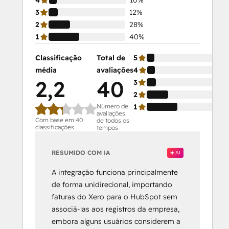
4
10%
3
12%
2
28%
1
40%
Classificação
Total de
5
média
avaliações
4
2,2
40
3
2
Número de
1
avaliações
Com base em 40
de todos os
classificações
tempos
RESUMIDO COM IA
AI
A integração funciona principalmente
de forma unidirecional, importando
faturas do Xero para o HubSpot sem
associá-las aos registros da empresa,
embora alguns usuários considerem a