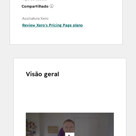
Compartilhado
Assinatura Xero
Review Xero's Pricing Page
plano
Visão geral
Use
as
setas
para
ver
outros
itens