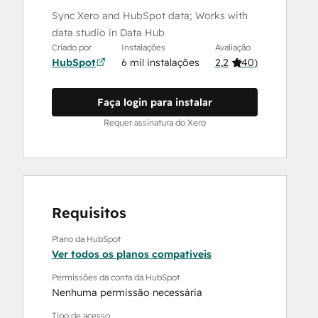
Sync Xero and HubSpot data; Works with
data studio in Data Hub
Criado por
Instalações
Avaliação
HubSpot
6 mil instalações
2,2
(
40
)
Faça login para instalar
Requer assinatura do Xero
Requisitos
Plano da HubSpot
Ver todos os planos compatíveis
Permissões da conta da HubSpot
Nenhuma permissão necessária
Tipo de acesso