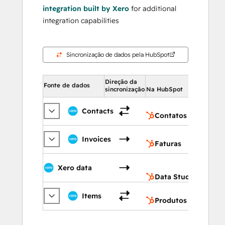
integration built by Xero
for additional
integration capabilities
Sincronização de dados pela HubSpot
Direção da
Na HubSp
Fonte de dados
sincronização
Na HubSpot
Conta
Contacts
Contatos
Fatur
Invoices
Faturas
Data
Xero data
Studio
Data Studio
Produ
Items
Produtos