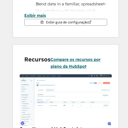
Blend data in a familiar, spreadsheet-
like interface with the help of AI.
Exibir mais
Two-way sync: Data is shared 
Exibir guia de configuração
between Xero and HubSpot in real 
time
Default field mappings: Set-up is 
quick with out-of-the-box field 
mappings already created for you
Recursos
Historical syncing: Your existing data 
Compare os recursos por
will sync right away, and updates will 
plano da HubSpot
sync as they happen
Note: Please see below which objects sync 
under "Shared Data". You can also check 
out 
the integration built by Xero
.