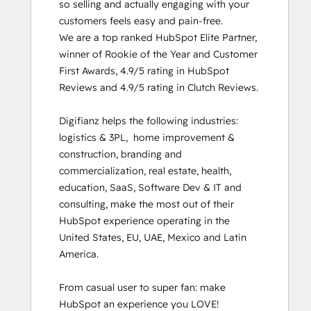
so selling and actually engaging with your 
Inbound Sales
customers feels easy and pain-free.

Integrating With HubSpot I: Foundations
We are a top ranked HubSpot Elite Partner, 
Objectives-Based Onboarding
winner of Rookie of the Year and Customer 
Platform Consulting
First Awards, 4.9/5 rating in HubSpot 
Revenue Operations
Reviews and 4.9/5 rating in Clutch Reviews.

Salesforce Integration Certification
Service Hub Software
Digifianz helps the following industries: 
Social Media Marketing Certification
logistics & 3PL,  home improvement & 
Course
construction, branding and 
commercialization, real estate, health, 
education, SaaS, Software Dev & IT and 
consulting, make the most out of their 
HubSpot experience operating in the 
United States, EU, UAE, Mexico and Latin 
America. 

From casual user to super fan: make 
HubSpot an experience you LOVE!