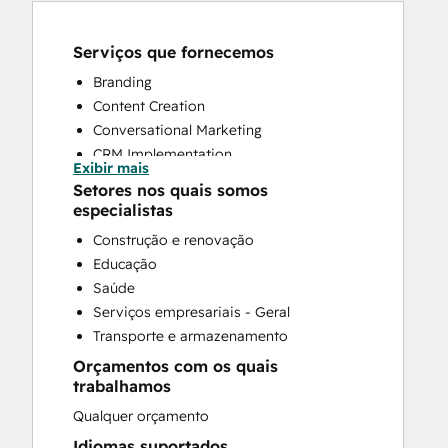
Serviços que fornecemos
Branding
Content Creation
Conversational Marketing
CRM Implementation
Exibir mais
CRM Migration
Setores nos quais somos
Custom API Integrations
especialistas
Customer Marketing
Construção e renovação
Customer Success Training
Educação
Customer Support Training
Saúde
Customer Survey and Analysis
Serviços empresariais - Geral
Email Marketing
Transporte e armazenamento
Full Inbound Marketing Services
Orçamentos com os quais
Help Desk Implementation
trabalhamos
HubSpot Onboarding
Qualquer orçamento
Knowledge Base Development
Paid Advertising
Idiomas suportados