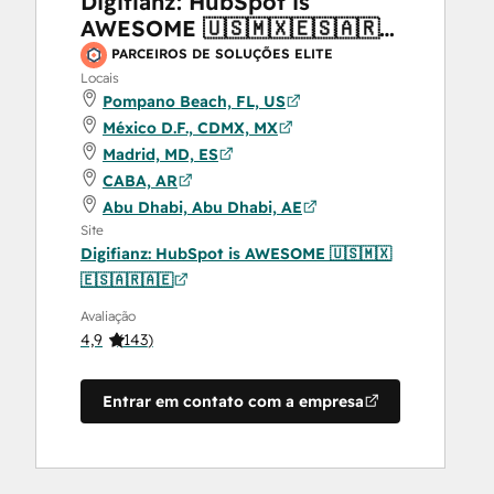
Digifianz: HubSpot is
AWESOME 🇺🇸🇲🇽🇪🇸🇦🇷
🇦🇪
PARCEIROS DE SOLUÇÕES ELITE
Locais
Pompano Beach, FL, US
México D.F., CDMX, MX
Madrid, MD, ES
CABA, AR
Abu Dhabi, Abu Dhabi, AE
Site
Digifianz: HubSpot is AWESOME 🇺🇸🇲🇽
🇪🇸🇦🇷🇦🇪
Avaliação
4,9
(
143
)
Entrar em contato com a empresa