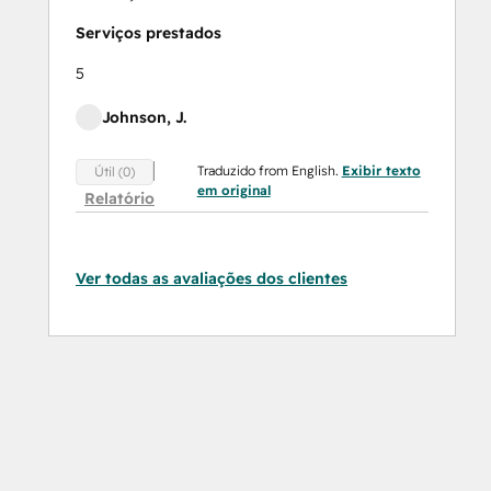
Serviços prestados
5
Johnson, J.
Traduzido from English.
Exibir texto
Útil (0)
em original
Relatório
Ver todas as avaliações dos clientes