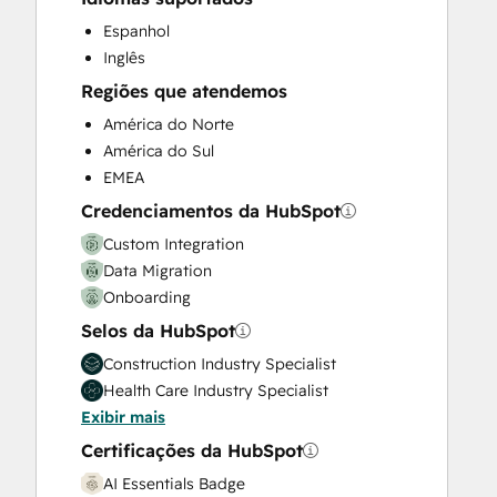
Programmable Automation
Espanhol
Sales and Marketing Alignment
Inglês
Sales Coaching and Training
Regiões que atendemos
Sales Enablement
América do Norte
Search Engine Optimization
América do Sul
Social Media
EMEA
Video Production
Website Design
Credenciamentos da HubSpot
Website Development
Custom Integration
Website Migration
Data Migration
Onboarding
Selos da HubSpot
Construction Industry Specialist
Health Care Industry Specialist
Exibir mais
Certificações da HubSpot
AI Essentials Badge