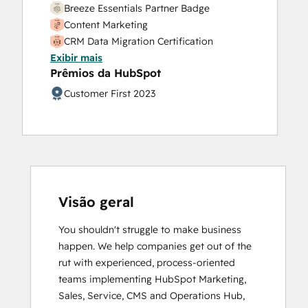
Breeze Essentials Partner Badge
Content Marketing
CRM Data Migration Certification
Exibir mais
Data Integrations Certification
Prêmios da HubSpot
Email Marketing Certification
HubSpot Architecture I: Data Models and
Customer First 2023
APIs
HubSpot Email Marketing Software
Certification
HubSpot Implementation for Partners
HubSpot Marketing Hub Software
Certification
Visão geral
HubSpot Reporting
HubSpot Sales Hub Software
You shouldn't struggle to make business 
Certification
happen. We help companies get out of the 
HubSpot Solutions Partner
rut with experienced, process-oriented 
HubSpot Trainer Certification
teams implementing HubSpot Marketing, 
Inbound
Sales, Service, CMS and Operations Hub, 
Inbound Marketing