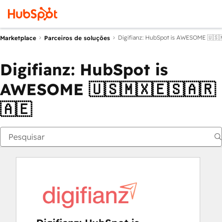
Digifianz: HubSpot is AWESOME 🇺🇸
Marketplace
Parceiros de soluções
Digifianz: HubSpot is
AWESOME 🇺🇸🇲🇽🇪🇸🇦🇷
🇦🇪