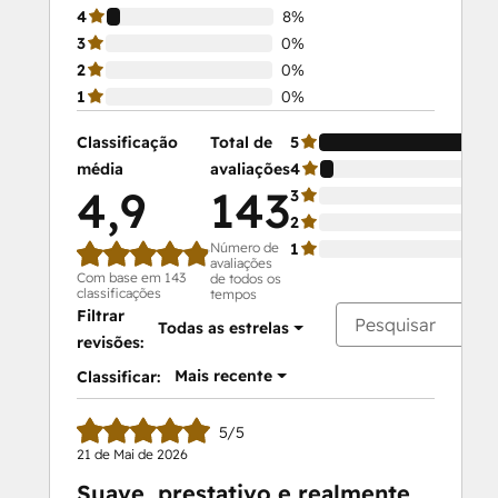
4
8%
3
0%
2
0%
1
0%
Classificação
Total de
5
média
avaliações
4
4,9
143
3
2
Número de
1
avaliações
Com base em 143
de todos os
classificações
tempos
Filtrar
Todas as estrelas
revisões:
Mais recente
Classificar:
5/5
21 de Mai de 2026
Suave, prestativo e realmente