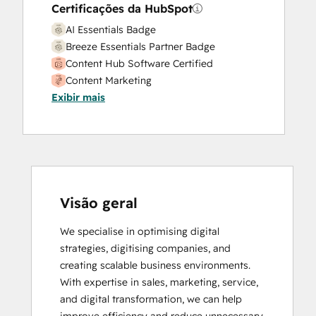
Certificações da HubSpot
AI Essentials Badge
Breeze Essentials Partner Badge
Content Hub Software Certified
Content Marketing
Exibir mais
Digital Marketing
HubSpot Content Hub Software
HubSpot Email Marketing Software
Certification
HubSpot Implementation for Partners
HubSpot Marketing Hub Software
Certification
Visão geral
HubSpot Reporting
We specialise in optimising digital 
HubSpot Solutions Partner
strategies, digitising companies, and 
creating scalable business environments. 
With expertise in sales, marketing, service, 
and digital transformation, we can help 
improve efficiency and reduce unnecessary 