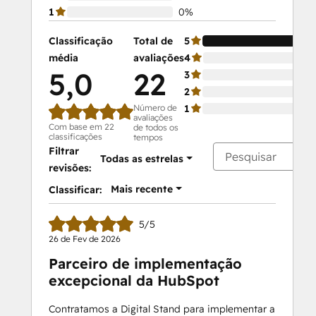
1
0%
Classificação
Total de
5
média
avaliações
4
5,0
22
3
2
Número de
1
avaliações
Com base em 22
de todos os
classificações
tempos
Filtrar
Todas as estrelas
revisões:
Mais recente
Classificar:
5/5
26 de Fev de 2026
Parceiro de implementação
excepcional da HubSpot
Contratamos a Digital Stand para implementar a