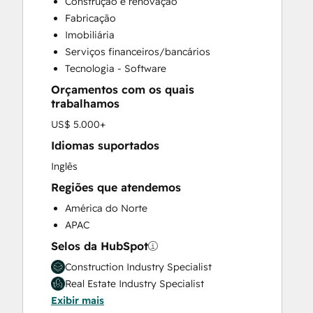
Construção e renovação
Customer Marketing
Fabricação
Customer Success Training
Imobiliária
Email Marketing
Serviços financeiros/bancários
Full Inbound Marketing Services
Tecnologia - Software
Help Desk Implementation
Orçamentos com os quais
Knowledge Base Development
trabalhamos
Paid Advertising
US$ 5.000+
Programmable Automation
Sales and Marketing Alignment
Idiomas suportados
Sales Coaching and Training
Inglês
Sales Enablement
Regiões que atendemos
Search Engine Optimization
América do Norte
Social Media
APAC
Video Production
Website Design
Selos da HubSpot
Website Development
Construction Industry Specialist
Website Migration
Real Estate Industry Specialist
Exibir mais