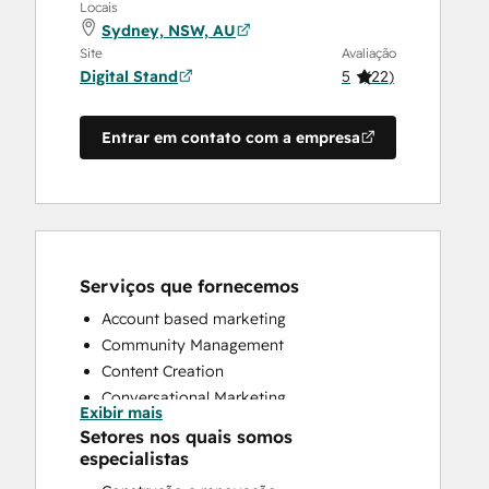
Locais
Sydney, NSW, AU
Site
Avaliação
Digital Stand
5
(
22
)
Entrar em contato com a empresa
Serviços que fornecemos
Account based marketing
Community Management
Content Creation
Conversational Marketing
Exibir mais
CRM Implementation
Setores nos quais somos
CRM Migration
especialistas
Custom API Integrations