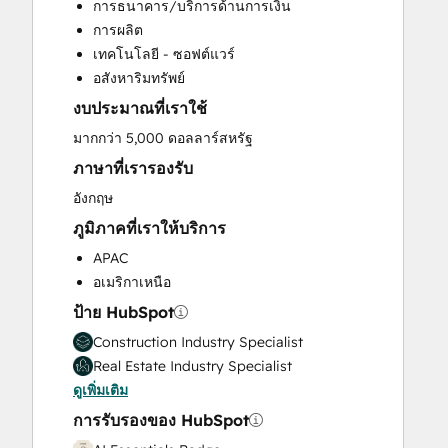
การธนาคาร/บริการด้านการเงิน
Customer Marketing
การผลิต
Customer Success Training
เทคโนโลยี - ซอฟต์แวร์
Email Marketing
อสังหาริมทรัพย์
Full Inbound Marketing Services
งบประมาณที่เราใช้
Help Desk Implementation
Knowledge Base Development
มากกว่า 5,000 ดอลลาร์สหรัฐ
Paid Advertising
ภาษาที่เรารองรับ
Programmable Automation
อังกฤษ
Sales and Marketing Alignment
ภูมิภาคที่เราให้บริการ
Sales Coaching and Training
Sales Enablement
APAC
Search Engine Optimization
อเมริกาเหนือ
Social Media
ป้าย HubSpot
Video Production
Construction Industry Specialist
Website Design
Real Estate Industry Specialist
Website Development
ดูเพิ่มเติม
Website Migration
การรับรองของ HubSpot