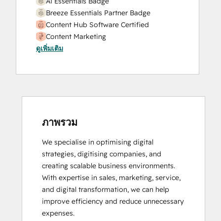
AI Essentials Badge
Breeze Essentials Partner Badge
Content Hub Software Certified
Content Marketing
ดูเพิ่มเติม
Digital Marketing
HubSpot Content Hub Software
HubSpot Email Marketing Software
Certification
HubSpot Implementation for Partners
HubSpot Marketing Hub Software
Certification
ภาพรวม
HubSpot Reporting
We specialise in optimising digital 
HubSpot Solutions Partner
strategies, digitising companies, and 
creating scalable business environments. 
With expertise in sales, marketing, service, 
and digital transformation, we can help 
improve efficiency and reduce unnecessary 
expenses.
