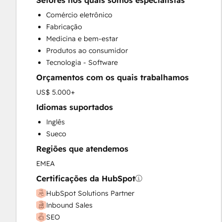
Setores nos quais somos especialistas
CRM Migration
Comércio eletrônico
Custom API Integrations
Fabricação
Customer Marketing
Medicina e bem-estar
Customer Success Training
Produtos ao consumidor
Customer Support Training
Tecnologia - Software
Email Marketing
Orçamentos com os quais trabalhamos
Full Inbound Marketing Services
Paid Advertising
US$ 5.000+
Sales and Marketing Alignment
Idiomas suportados
Sales Coaching and Training
Inglês
Sales Enablement
Sueco
Search Engine Optimization
Regiões que atendemos
Social Media
Website Design
EMEA
Website Development
Certificações da HubSpot
Website Migration
HubSpot Solutions Partner
Inbound Sales
SEO