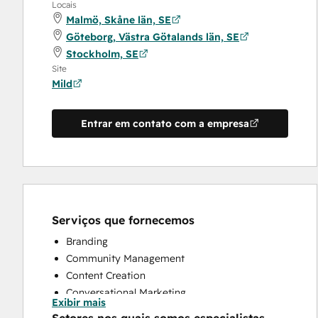
Locais
Malmö, Skåne län, SE
Göteborg, Västra Götalands län, SE
Stockholm, SE
Site
Mild
Entrar em contato com a empresa
Serviços que fornecemos
Branding
Community Management
Content Creation
Conversational Marketing
Exibir mais
CRM Implementation