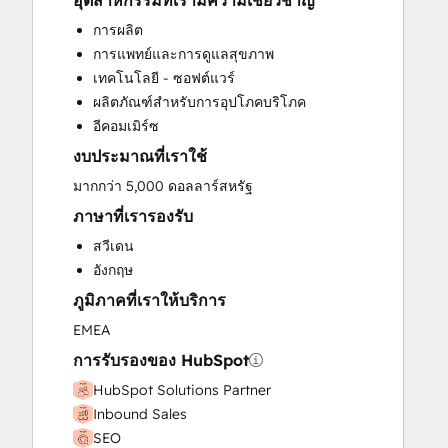
อุตสาหกรรมที่เรามีความเชี่ยวชาญ
CRM Migration
การผลิต
Custom API Integrations
การแพทย์และการดูแลสุขภาพ
Customer Marketing
เทคโนโลยี - ซอฟต์แวร์
Customer Success Training
ผลิตภัณฑ์สำหรับการอุปโภคบริโภค
Customer Support Training
อีคอมเมิร์ซ
Email Marketing
งบประมาณที่เราใช้
Full Inbound Marketing Services
Paid Advertising
มากกว่า 5,000 ดอลลาร์สหรัฐ
Sales and Marketing Alignment
ภาษาที่เรารองรับ
Sales Coaching and Training
สวีเดน
Sales Enablement
อังกฤษ
Search Engine Optimization
ภูมิภาคที่เราให้บริการ
Social Media
Website Design
EMEA
Website Development
การรับรองของ HubSpot
Website Migration
HubSpot Solutions Partner
Inbound Sales
SEO