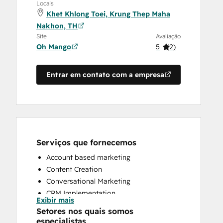
Locais
Khet Khlong Toei, Krung Thep Maha
Nakhon, TH
Site
Avaliação
Oh Mango
5
(
2
)
Entrar em contato com a empresa
Serviços que fornecemos
Account based marketing
Content Creation
Conversational Marketing
CRM Implementation
Exibir mais
CRM Migration
Setores nos quais somos
Custom API Integrations
especialistas