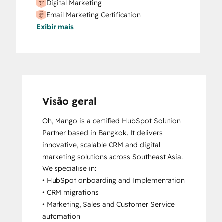
Digital Marketing
Website Migration
Email Marketing Certification
Exibir mais
Frictionless Sales
HubSpot Architecture I: Data Models and
APIs
HubSpot Architecture II: Content and
Messaging Tools
HubSpot CMS for Developers II
HubSpot Content Hub Software
Visão geral
HubSpot Email Marketing Software
Oh, Mango is a certified HubSpot Solution 
Certification
Partner based in Bangkok. It delivers 
HubSpot Implementation for Partners
innovative, scalable CRM and digital 
HubSpot Marketing Hub Software
marketing solutions across Southeast Asia.

Certification
We specialise in:

HubSpot Reporting
• HubSpot onboarding and Implementation

HubSpot Sales Hub Software
• CRM migrations

Certification
• Marketing, Sales and Customer Service 
HubSpot Solutions Partner
automation

Inbound