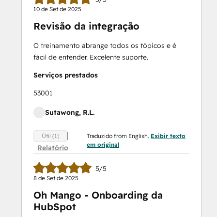
10 de Set de 2025
Revisão da integração
O treinamento abrange todos os tópicos e é
fácil de entender. Excelente suporte.
Serviços prestados
53001
Sutawong, R.L.
Traduzido from English.
Exibir texto
Útil (1)
em original
Relatório
5/5
8 de Set de 2025
Oh Mango - Onboarding da
HubSpot