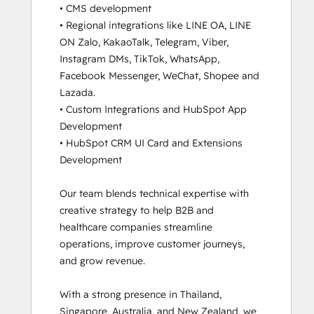
• CMS development

Inbound Marketing
• Regional integrations like LINE OA, LINE 
Inbound Marketing Optimization
ON Zalo, KakaoTalk, Telegram, Viber, 
Marketing Hub Demo
Instagram DMs, TikTok, WhatsApp, 
Revenue Operations
Facebook Messenger, WeChat, Shopee and 
Sales Enablement
Lazada.

Sales Hub Demo
• Custom Integrations and HubSpot App 
SEO
Development 

SEO II
• HubSpot CRM UI Card and Extensions 
Service Hub Demo Certification
Development

Service Hub Software
Social Media Marketing Certification
Our team blends technical expertise with 
Course
creative strategy to help B2B and 
Social Media Marketing Certification II
healthcare companies streamline 
operations, improve customer journeys, 
and grow revenue.

With a strong presence in Thailand, 
Singapore, Australia, and New Zealand, we 