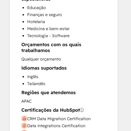
Customer Marketing
Educação
Customer Success Training
Finanças e seguro
Customer Support Training
Hotelaria
Customer Survey and Analysis
Medicina e bem-estar
Email Marketing
Tecnologia - Software
Full Inbound Marketing Services
Orçamentos com os quais
Help Desk Implementation
trabalhamos
HubSpot Onboarding
Qualquer orçamento
Knowledge Base Development
Paid Advertising
Idiomas suportados
Programmable Automation
Inglês
Sales and Marketing Alignment
Tailandês
Sales Coaching and Training
Regiões que atendemos
Sales Enablement
APAC
Search Engine Optimization
Social Media
Certificações da HubSpot
Video Production
CRM Data Migration Certification
Website Design
Data Integrations Certification
Website Development