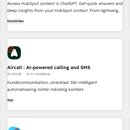
Access HubSpot context in ChatGPT. Get quick answers and
deep insights from your HubSpot context. From lightweight
daily tasks to doctorate-level research, right in ChatGPT. No
Kontaktdon
coding required.
Aircall : AI-powered calling and SMS
Av Aircall
16 tn installerar
Kundkommunikation, utvecklad. Där intelligent
automatisering möter mänsklig kontakt.
App