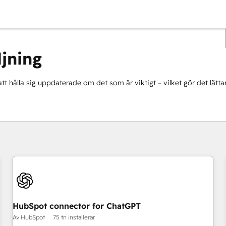
ljning
t hålla sig uppdaterade om det som är viktigt – vilket gör det lättar
Du är för närvarande på
Sida
HubSpot connector for ChatGPT
Av HubSpot
75 tn installerar