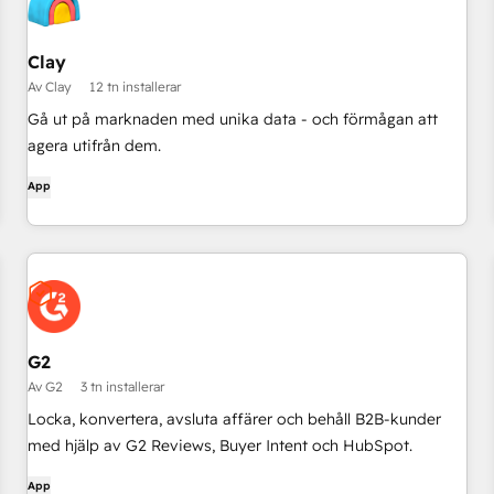
Clay
Av Clay
12 tn installerar
Gå ut på marknaden med unika data - och förmågan att
agera utifrån dem.
App
G2
Av G2
3 tn installerar
Locka, konvertera, avsluta affärer och behåll B2B-kunder
med hjälp av G2 Reviews, Buyer Intent och HubSpot.
App