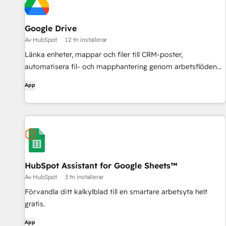
Google Drive
Av HubSpot
12 tn installerar
Länka enheter, mappar och filer till CRM-poster,
automatisera fil- och mapphantering genom arbetsflöden
och få AI-drivna dokumentöversikter - allt utan att lämna
App
HubSpot.
HubSpot Assistant for Google Sheets™
Av HubSpot
3 tn installerar
Förvandla ditt kalkylblad till en smartare arbetsyta helt
gratis.
App