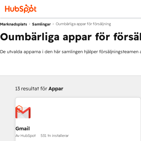
Oumbärliga appar för försäljning
Marknadsplats
Samlingar
Oumbärliga appar för försä
De utvalda apparna i den här samlingen hjälper försäljningsteamen at
13 resultat för
Appar
Gmail
Av HubSpot
531 tn installerar