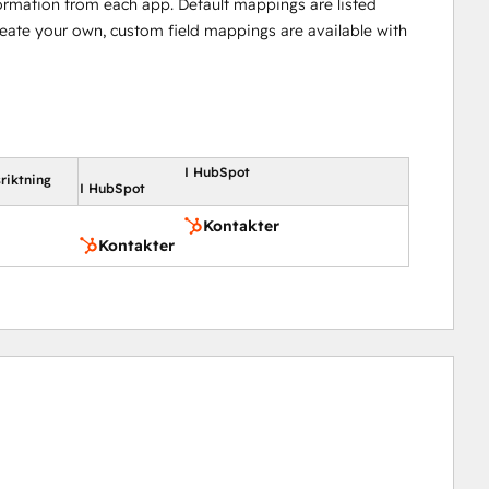
ormation from each app. Default mappings are listed
reate your own, custom field mappings are available with
I HubSpot
riktning
I HubSpot
Kontakter
Kontakter