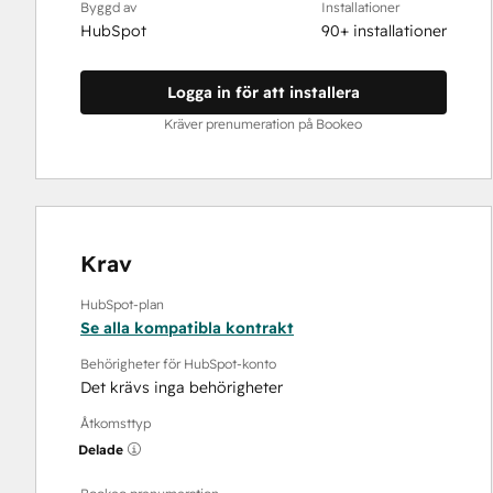
Byggd av
Installationer
HubSpot
90+ installationer
Logga in för att installera
Kräver prenumeration på Bookeo
Krav
HubSpot-plan
Se alla kompatibla kontrakt
Behörigheter för HubSpot-konto
Det krävs inga behörigheter
Åtkomsttyp
Delade