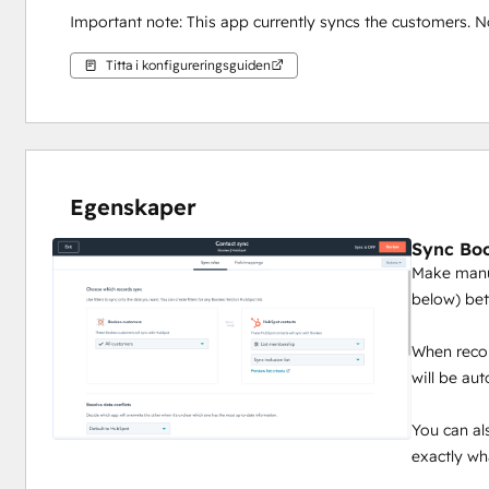
Important note: This app currently syncs the customers. No
Titta i konfigureringsguiden
Egenskaper
Sync Bo
Make manua
below) be
When recor
will be au
You can al
exactly wh