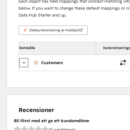
Each object has field mappings that connect matching inf
below. If you want to change these default mappings or c
Data Hub Starter and up.
Datasynkronisering av HubSpot
Datakälla
Synkroniserings
Customers
Recensioner
Bli först med att ge ett kundomdöme
(0 omdömen)