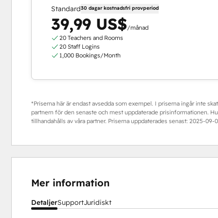
Standard
30 dagar kostnadsfri provperiod
39,99 US$
/månad
20 Teachers and Rooms
20 Staff Logins
1,000 Bookings/Month
*Priserna här är endast avsedda som exempel. I priserna ingår inte skatt
partnern för den senaste och mest uppdaterade prisinformationen. HubS
tillhandahålls av våra partner. Priserna uppdaterades senast:
2025-09-0
Mer information
Detaljer
Support
Juridiskt