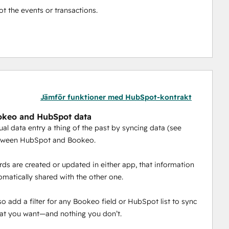
t the events or transactions.
Jämför funktioner med HubSpot-kontrakt
okeo and HubSpot data
l data entry a thing of the past by syncing data (see
tween HubSpot and Bookeo.
ds are created or updated in either app, that information
tomatically shared with the other one.
so add a filter for any Bookeo field or HubSpot list to sync
at you want—and nothing you don’t.