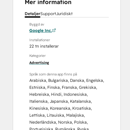
Mer information
Detaljer
Support
Juridiskt
Byggd av
Google Inc.
Installationer
22 tn installerar
Kategorier
Advertising
Språk som denna app finns på
Arabiska
,
Bulgariska
,
Danska
,
Engelska
,
Estniska
,
Finska
,
Franska
,
Grekiska
,
Hebreiska
,
Hindi
,
Indonesiska
,
Italienska
,
Japanska
,
Katalanska
,
Kinesiska
,
Koreanska
,
Kroatiska
,
Lettiska
,
Litauiska
,
Malajiska
,
Nederländska
,
Norska
,
Polska
,
Portugisiska
,
Rumänska
,
Ryska
,