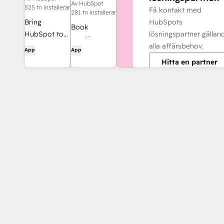
Av HubSpot
525 tn installerar
Få kontakt med
281 tn installerar
HubSpots
Bring
Book
lösningspartner gällan
HubSpot to
meetings
alla affärsbehov.
your inbox
App
App
quickly and
with the
Hitta en partner
easily with
HubSpot
HubSpot and
integration
Google
for Gmail.
Calendar.