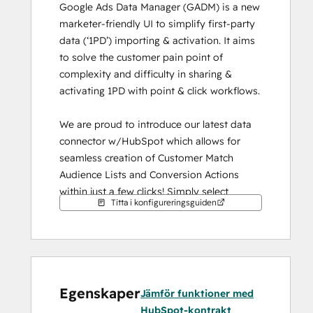
Google Ads Data Manager (GADM) is a new 
marketer-friendly UI to simplify first-party 
data (‘1PD’) importing & activation. It aims 
to solve the customer pain point of 
complexity and difficulty in sharing & 
activating 1PD with point & click workflows. 
We are proud to introduce our latest data 
connector w/HubSpot which allows for 
seamless creation of Customer Match 
Audience Lists and Conversion Actions 
within just a few clicks! Simply select 
Titta i konfigureringsguiden
HubSpot from Google Ads, sign-in to your 
HubSpot Account, and create your real-
time data connection. 
Egenskaper
Jämför funktioner med
HubSpot-kontrakt