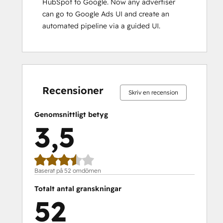
HubSpot to Google. Now any advertiser
can go to Google Ads UI and create an
automated pipeline via a guided UI.
8 %
11 %
12 %
23 %
46 %
8 %
11 %
12 %
23 %
46 %
slutfört
slutfört
slutfört
slutfört
slutfört
slutfört
slutfört
slutfört
slutfört
slutfört
Recensioner
Skriv en recension
Genomsnittligt betyg
3,5
Baserat på 52 omdömen
Totalt antal granskningar
52