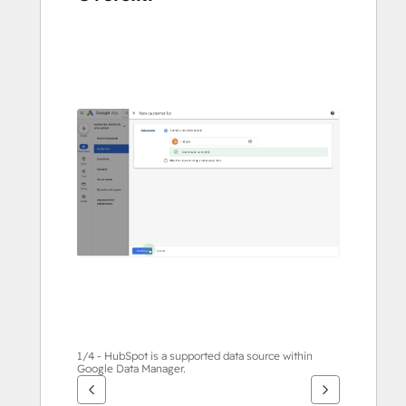
Använd
piltangenterna
för
att
se
andra
alternativ
1/4 - HubSpot is a supported data source within
Google Data Manager.