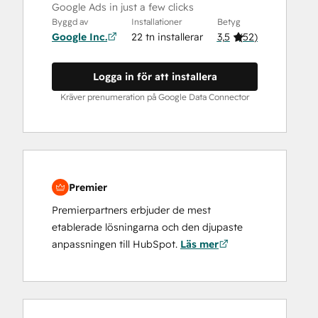
Google Ads in just a few clicks
Byggd av
Installationer
Betyg
Google Inc.
22 tn installerar
3,5
(
52
)
Logga in för att installera
Kräver prenumeration på Google Data Connector
Premier
Premierpartners erbjuder de mest
etablerade lösningarna och den djupaste
anpassningen till HubSpot.
Läs mer