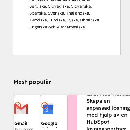
Serbiska
,
Slovakiska
,
Slovenska
,
Spanska
,
Svenska
,
Thailändska
,
Tjeckiska
,
Turkiska
,
Tyska
,
Ukrainska
,
Ungerska
och
Vietnamesiska
Mest populär
BEHÖVER DU MER HJÄL
Skapa en
anpassad lösning
med hjälp av en
HubSpot-
Gmail
Google
lösningspartner.
Calendar
Av HubSpot