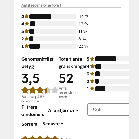
Antal recensioner totalt
5
46 %
4
12 %
3
11 %
2
8 %
1
23 %
Genomsnittligt
Totalt antal
5
betyg
granskningar
4
3,5
52
3
2
Antal
1
recensioner
Baserat på 52
totalt
omdömen
Filtrera
Alla stjärnor
omdömen:
Senaste
Sortera: