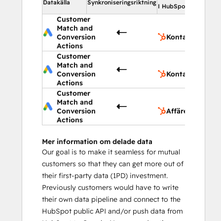
Datakälla
Synkroniseringsriktning
I HubSpot
Customer
Match and
K
Conversion
Kontakter
Actions
Customer
Match and
Ko
Conversion
Kontaktlistor
Actions
Customer
Match and
Af
Conversion
Affärer
Actions
Mer information om delade data
Our goal is to make it seamless for mutual
customers so that they can get more out of
their first-party data (1PD) investment.
Previously customers would have to write
their own data pipeline and connect to the
HubSpot public API and/or push data from