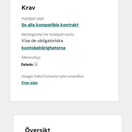
Krav
HubSpot-plan
Se alla kompatibla kontrakt
Behörigheter för HubSpot-konto
Visa de obligatoriska
kontobehörigheterna
Åtkomsttyp
Delade
Google Data Connector prenumeration
Free
plan
Översikt