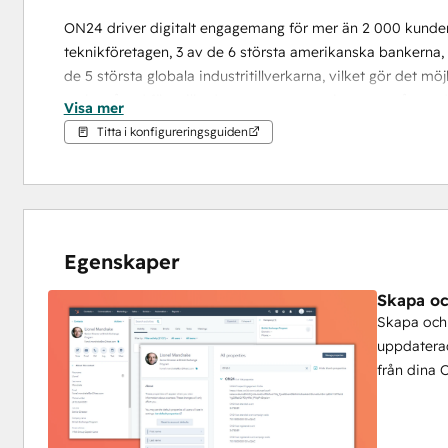
ON24 driver digitalt engagemang för mer än 2 000 kunder ö
teknikföretagen, 3 av de 6 största amerikanska bankerna, 
de 5 största globala industritillverkarna, vilket gör det mö
varje månad för miljarder engagemangminuter per år med a
Visa mer
integreras från ett ställe. ON24 har sitt huvudkontor i Sa
Titta i konfigureringsguiden
APAC. För mer information, besök 
www.ON24.com.
Egenskaper
Skapa oc
Skapa och 
uppdatera
från dina