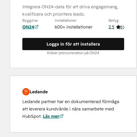
Integrera ON24-data för att driva engagemang,
kvalificera och prioritera leads.
Byggd av
Installationer
Betyg
ON24
600+ installationer
2,5
(
6
)
Logga in för att installera
Kräver prenumeration på ON24
Ledande
Ledande partner har en dokumenterad förmåga
att leverera kundvärde i nära samarbete med
HubSpot.
Läs mer