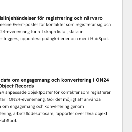
dslinjehändelser för registrering och närvaro
eline Event-poster för kontakter som registrerar sig och
N24-evenemang för att skapa listor, ställa in
estriggers, uppdatera poängkriterier och mer i HubSpot.
 data om engagemang och konvertering i ON24
Object Records
4 anpassade objektposter för kontakter som registrerar
ltar i ON24-evenemang. Gör det möjligt att använda
 om engagemang och konvertering genom
tering, arbetsflödesutlösare, rapporter över flera objekt
 HubSpot.