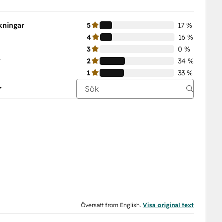
skningar
5
17 %
4
16 %
3
0 %
t
2
34 %
1
33 %
Översatt from English.
Visa original text