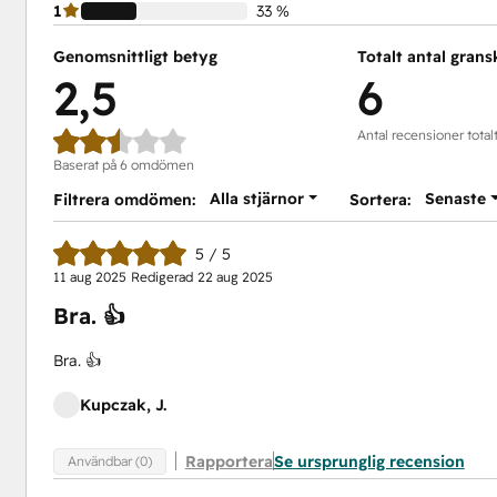
1
33 %
Genomsnittligt betyg
Totalt antal gran
2,5
6
Antal recensioner total
Baserat på 6 omdömen
Alla stjärnor
Senaste
Filtrera omdömen:
Sortera:
5 / 5
11 aug 2025
Redigerad
22 aug 2025
Bra. 👍
Bra. 👍
Kupczak, J.
Rapportera
Se ursprunglig recension
Användbar (0)