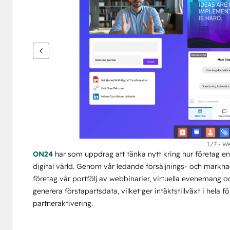
se
andra
alternativ
1/7 - W
ON24
 har som uppdrag att tänka nytt kring hur företag eng
digital värld. Genom vår ledande försäljnings- och markn
företag vår portfölj av webbinarier, virtuella evenemang o
generera förstapartsdata, vilket ger intäktstillväxt i hela f
partneraktivering. 