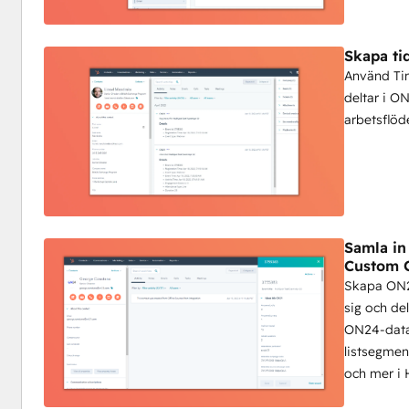
Skapa ti
Använd Tim
deltar i O
arbetsflöd
Samla in
Custom 
Skapa ON2
sig och de
ON24-data
listsegmen
och mer i