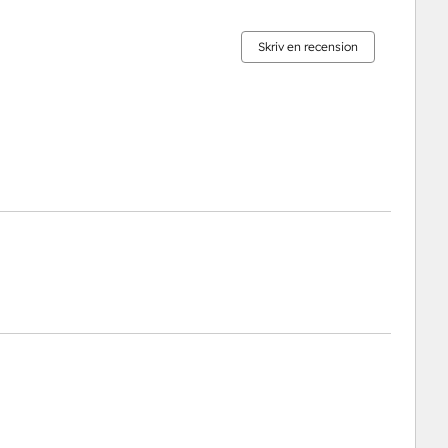
slutfört
slutfört
slutfört
slutfört
slutfört
Skriv en recension