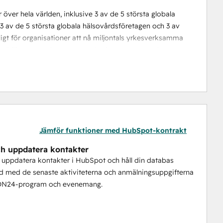
ver hela världen, inklusive 3 av de 5 största globala 
3 av de 5 största globala hälsovårdsföretagen och 3 av 
jligt för organisationer att nå miljontals yrkesverksamma 
ll förstapartsdata som samlas in, genereras och 
n Francisco och globala kontor i Nordamerika, EMEA och 
Jämför funktioner med HubSpot-kontrakt
h uppdatera kontakter
uppdatera kontakter i HubSpot och håll din databas
d med de senaste aktiviteterna och anmälningsuppgifterna
 ON24-program och evenemang.