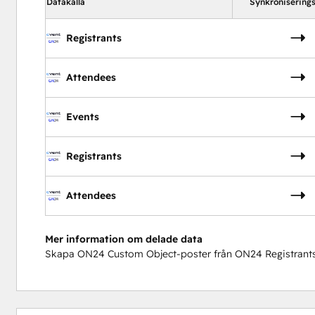
Datakälla
Synkroniserings
Registrants
Attendees
Events
Registrants
Attendees
Mer information om delade data
Skapa ON24 Custom Object-poster från ON24 Registrants
0 %
17 %
16 %
33 %
34 %