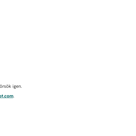
örsök igen.
ot.com
.