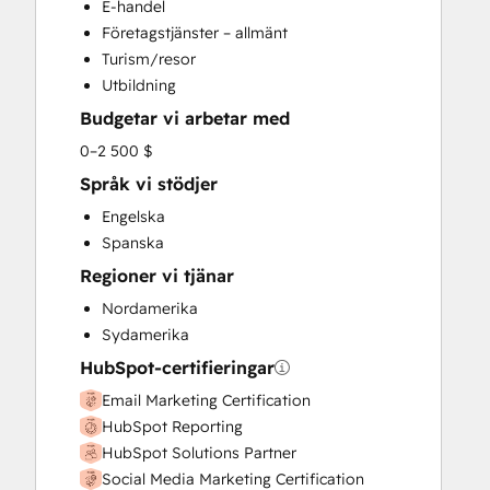
E-handel
Search Engine Optimization
Företagstjänster – allmänt
Social Media
Turism/resor
Utbildning
Budgetar vi arbetar med
0–2 500 $
Språk vi stödjer
Engelska
Spanska
Regioner vi tjänar
Nordamerika
Sydamerika
HubSpot-certifieringar
Email Marketing Certification
HubSpot Reporting
HubSpot Solutions Partner
Social Media Marketing Certification