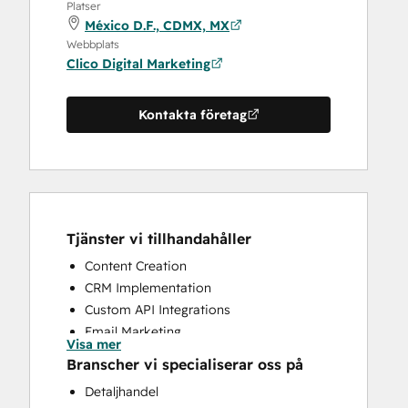
Platser
México D.F., CDMX, MX
Webbplats
Clico Digital Marketing
Kontakta företag
Tjänster vi tillhandahåller
Content Creation
CRM Implementation
Custom API Integrations
Email Marketing
Visa mer
Full Inbound Marketing Services
Branscher vi specialiserar oss på
Paid Advertising
Detaljhandel
Programmable Automation