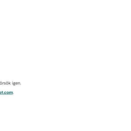
örsök igen.
ot.com
.