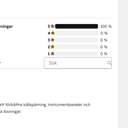
kningar
5
100 %
4
0 %
3
0 %
2
0 %
1
0 %
t förbättra källspårning, instrumentpaneler och
 lösningar.