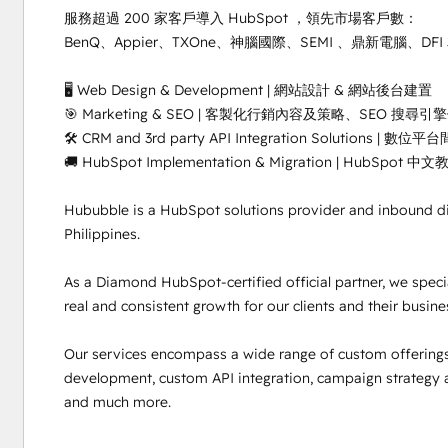
服務超過 200 家客戶導入 HubSpot ，領先市場客戶數：

BenQ、Appier、TXOne、神腦國際、SEMI 、鼎新電腦、DFI 
🖥 Web Design & Development | 網站設計 & 網站後台建置

🎯 Marketing & SEO | 客製化行銷內容及策略、SEO 搜尋引擎
🛠 CRM and 3rd party API Integration Solutions | 數位
🚚 HubSpot Implementation & Migration | H
Hububble is a HubSpot solutions provider and inbound dig
Philippines.

As a Diamond HubSpot-certified official partner, we special
real and consistent growth for our clients and their busines
Our services encompass a wide range of custom offerings in
development, custom API integration, campaign strategy an
and much more.