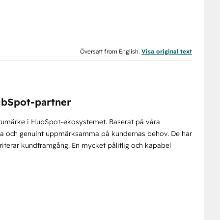
Översatt from English.
Visa original text
ubSpot-partner
varumärke i HubSpot-ekosystemet. Baserat på våra
anna och genuint uppmärksamma på kundernas behov. De har
riterar kundframgång. En mycket pålitlig och kapabel