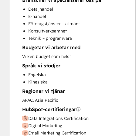
Branscher vi specialiserar oss på
CRM Migration
Detaljhandel
Custom API Integrations
E-handel
Customer Marketing
Företagstjänster – allmänt
Customer Success Training
Konsultverksamhet
Customer Support Training
Teknik – programvara
Customer Survey and Analysis
Budgetar vi arbetar med
Email Marketing
Full Inbound Marketing Services
Vilken budget som helst
Help Desk Implementation
Språk vi stödjer
HubSpot Onboarding
Engelska
Knowledge Base Development
Kinesiska
Programmable Automation
Regioner vi tjänar
Search Engine Optimization
Video Production
APAC, Asia Pacific
Website Design
HubSpot-certifieringar
Website Development
Data Integrations Certification
Website Migration
Digital Marketing
Email Marketing Certification