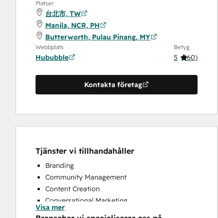
Platser
台北市, TW
Manila, NCR, PH
Butterworth, Pulau Pinang, MY
Webbplats
Betyg
Hububble
5
(
60
)
Kontakta företag
Tjänster vi tillhandahåller
Branding
Community Management
Content Creation
Conversational Marketing
Visa mer
CRM Implementation