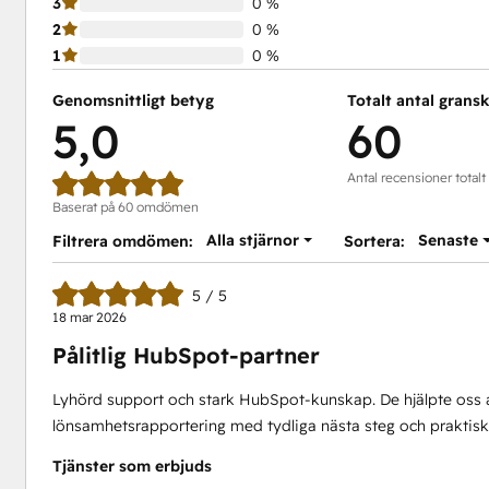
3
0 %
2
0 %
1
0 %
Genomsnittligt betyg
Totalt antal grans
5,0
60
Antal recensioner totalt
Baserat på 60 omdömen
Alla stjärnor
Senaste
Filtrera omdömen:
Sortera:
5 / 5
18 mar 2026
Pålitlig HubSpot-partner
Lyhörd support och stark HubSpot-kunskap. De hjälpte oss at
lönsamhetsrapportering med tydliga nästa steg och praktiska
Tjänster som erbjuds