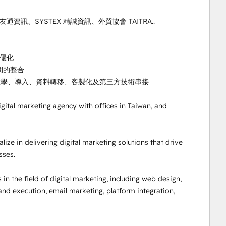
友通資訊、SYSTEX 精誠資訊、外貿協會 TAITRA..

優化

平台間的整合

ubSpot 中文教學、導入、資料轉移、客製化及第三方技術串接

ital marketing agency with offices in Taiwan, and 
ize in delivering digital marketing solutions that drive 
ses.

 the field of digital marketing, including web design, 
d execution, email marketing, platform integration, 