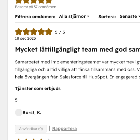
Baserat på 37 omdömen
Alla stjärnor
Senaste
Filtrera omdömen:
Sortera:
5 / 5
18 dec 2025
Mycket lättillgängligt team med god s
Samarbetet med implementeringsteamet var mycket trevligt.
tillgängliga och alltid villiga att tänka tillsammans med oss.
hela övergången från Salesforce till HubSpot. En engagerad oc
Tjänster som erbjuds
5
Borst, K.
Rapportera
Användbar (0)