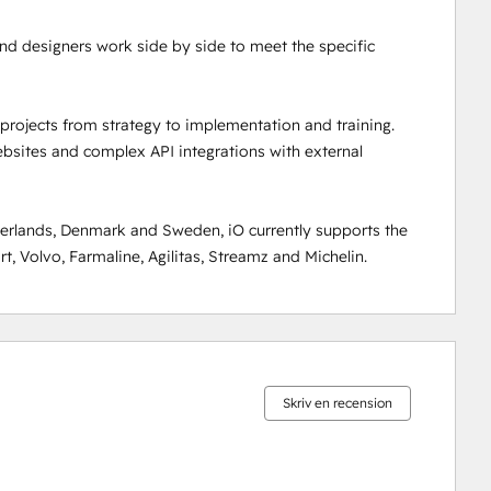
nd designers work side by side to meet the specific 
rojects from strategy to implementation and training. 
sites and complex API integrations with external 
rlands, Denmark and Sweden, iO currently supports the 
, Volvo, Farmaline, Agilitas, Streamz and Michelin.
0 %
0 %
0 %
8 %
92 %
slutfört
slutfört
slutfört
slutfört
slutfört
Skriv en recension