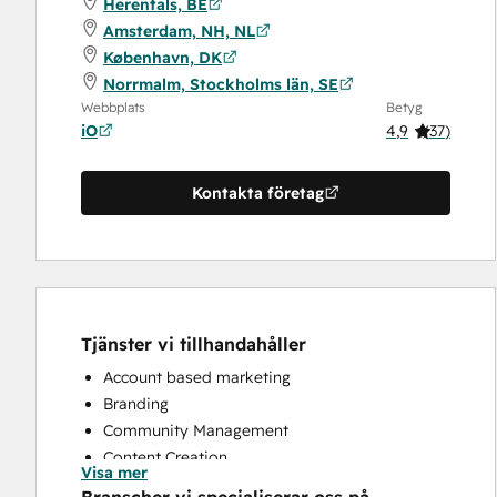
Herentals, BE
Amsterdam, NH, NL
København, DK
Norrmalm, Stockholms län, SE
Webbplats
Betyg
iO
4,9
(
37
)
Kontakta företag
Tjänster vi tillhandahåller
Account based marketing
Branding
Community Management
Content Creation
Visa mer
Conversational Marketing