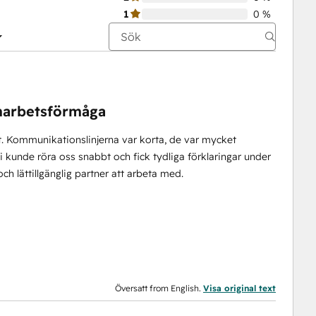
1
0 %
amarbetsförmåga
 Kommunikationslinjerna var korta, de var mycket
 Vi kunde röra oss snabbt och fick tydliga förklaringar under
h lättillgänglig partner att arbeta med.
Översatt from English.
Visa original text