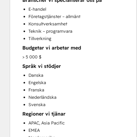
Branscher vi specialiserar oss på
CRM Implementation
E-handel
CRM Migration
Företagstjänster – allmänt
Custom API Integrations
Konsultverksamhet
Customer Marketing
Teknik – programvara
Customer Success Training
Tillverkning
Customer Support Training
Budgetar vi arbetar med
Customer Survey and Analysis
Email Marketing
> 5 000 $
Full Inbound Marketing Services
Språk vi stödjer
Help Desk Implementation
Danska
HubSpot Onboarding
Engelska
Knowledge Base Development
Franska
Paid Advertising
Nederländska
Programmable Automation
Svenska
Sales and Marketing Alignment
Regioner vi tjänar
Sales Coaching and Training
Sales Enablement
APAC, Asia Pacific
Search Engine Optimization
EMEA
Social Media