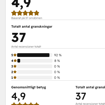
4,9
Baserat på 37 omdömen
Totalt antal granskningar
37
Antal recensioner totalt
5
92 %
4
8 %
3
0 %
2
0 %
1
0 %
Genomsnittligt betyg
Totalt antal gran
4,9
37
Antal recensioner total