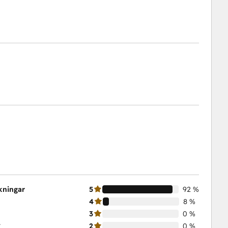
skningar
5
92 %
4
8 %
3
0 %
t
2
0 %