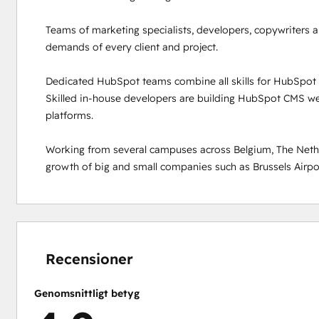
Teams of marketing specialists, developers, copywriters a
demands of every client and project. 

Dedicated HubSpot teams combine all skills for HubSpot p
Skilled in-house developers are building HubSpot CMS web
platforms.  

Working from several campuses across Belgium, The Nethe
growth of big and small companies such as Brussels Airport
0 %
0 %
0 %
8 %
92 %
slutfört
slutfört
slutfört
slutfört
slutfört
Recensioner
Genomsnittligt betyg