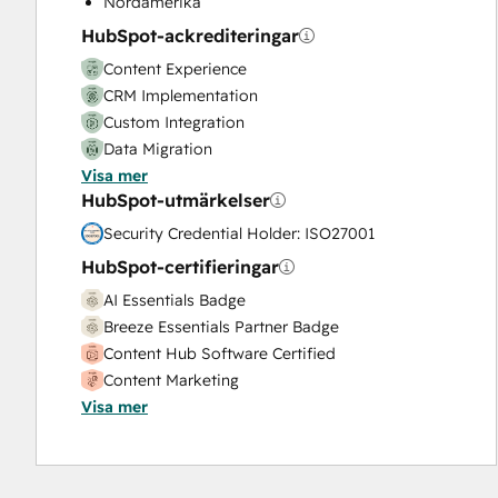
Nordamerika
Video Production
HubSpot-ackrediteringar
Website Design
Content Experience
Website Development
CRM Implementation
Website Migration
Custom Integration
Data Migration
Visa mer
Onboarding
HubSpot-utmärkelser
Service Implementation
Solutions Architecture Design
Security Credential Holder: ISO27001
HubSpot-certifieringar
AI Essentials Badge
Breeze Essentials Partner Badge
Content Hub Software Certified
Content Marketing
Visa mer
CRM Data Migration Certification
Data Integrations Certification
Digital Advertising
Digital Marketing