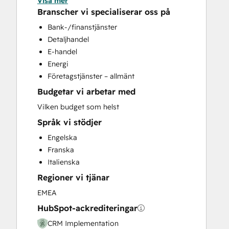
Visa mer
CRM Migration
Branscher vi specialiserar oss på
Customer Marketing
Bank-/finanstjänster
Customer Success Training
Detaljhandel
Customer Support Training
E-handel
Customer Survey and Analysis
Energi
Email Marketing
Företagstjänster – allmänt
Full Inbound Marketing Services
Budgetar vi arbetar med
Help Desk Implementation
Knowledge Base Development
Vilken budget som helst
Programmable Automation
Språk vi stödjer
Sales and Marketing Alignment
Engelska
Sales Coaching and Training
Franska
Sales Enablement
Italienska
Website Design
Regioner vi tjänar
Website Development
Website Migration
EMEA
HubSpot-ackrediteringar
CRM Implementation