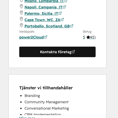
Milano, Lombardia, IT
Napoli, Campania, IT
Palermo, Sicilia, IT
Cape Town, WC, ZA
Portobello, Scotland, GB
Webbplats
Betyg
power2Cloud
5
(
45
)
Kontakta företag
Tjänster vi tillhandahåller
Branding
Community Management
Conversational Marketing
CRM Implementation