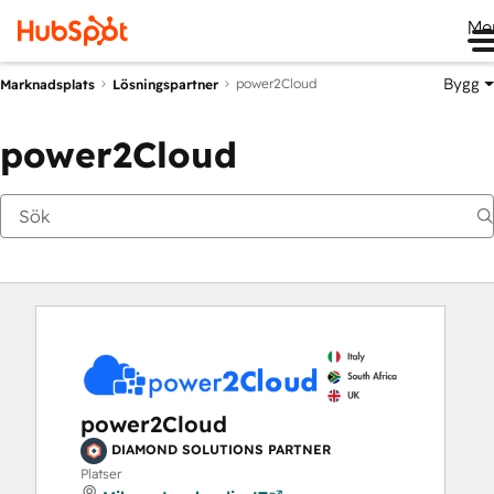
Me
Bygg
power2Cloud
Marknadsplats
Lösningspartner
power2Cloud
power2Cloud
DIAMOND SOLUTIONS PARTNER
Platser