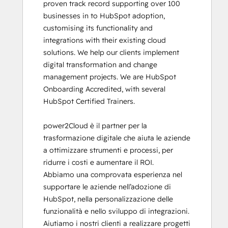
proven track record supporting over 100 
HubSpot Marketing Hub Software
businesses in to HubSpot adoption, 
Certification
customising its functionality and 
HubSpot Reporting
integrations with their existing cloud 
HubSpot Sales Hub Software
solutions. We help our clients implement 
Certification
digital transformation and change 
HubSpot Solutions Partner
management projects. We are HubSpot 
HubSpot Trainer Certification
Onboarding Accredited, with several 
Inbound
HubSpot Certified Trainers.

Inbound Marketing
Inbound Sales
power2Cloud è il partner per la 
Marketing Hub Demo
trasformazione digitale che aiuta le aziende 
Objectives-Based Onboarding
a ottimizzare strumenti e processi, per 
Platform Consulting
ridurre i costi e aumentare il ROI.

Revenue Operations
Abbiamo una comprovata esperienza nel 
Sales Enablement
supportare le aziende nell’adozione di 
Salesforce Integration Certification
HubSpot, nella personalizzazione delle 
SEO
funzionalità e nello sviluppo di integrazioni. 
SEO II
Aiutiamo i nostri clienti a realizzare progetti 
Service Hub Software