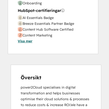
Onboarding
HubSpot-certifieringar
AI Essentials Badge
Breeze Essentials Partner Badge
Content Hub Software Certified
Content Marketing
Visa mer
CRM Data Migration Certification
Data Integrations Certification
Digital Advertising
Digital Marketing
Email Marketing Certification
Email Marketing Certification
Frictionless Sales
Översikt
Guided Client Onboarding
power2Cloud specialises in digital 
HubSpot Content Hub Software
transformation and helps businesses 
HubSpot Email Marketing Software
optimise their cloud solutions & processes 
Certification
to reduce costs & increase ROI.We have a 
HubSpot Implementation for Partners