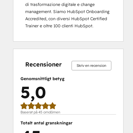
di trasformazione digitale e change 
Social Media Marketing Certification
management. Siamo HubSpot Onboarding 
Course
Accredited, con diversi HubSpot Certified 
Social Media Marketing Certification II
Trainer e oltre 100 clienti HubSpot.
0 %
0 %
0 %
0 %
100 %
0 %
0 %
0 %
0 %
100 %
slutfört
slutfört
slutfört
slutfört
slutfört
slutfört
slutfört
slutfört
slutfört
slutfört
Recensioner
Skriv en recension
Genomsnittligt betyg
5,0
Baserat på 45 omdömen
Totalt antal granskningar