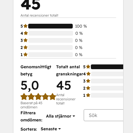
45
Antal recensioner totalt
5
100 %
4
0 %
3
0 %
2
0 %
1
0 %
Genomsnittligt
Totalt antal
5
betyg
granskningar
4
5,0
45
3
2
Antal
1
recensioner
Baserat på 45
totalt
omdömen
Filtrera
Alla stjärnor
omdömen:
Senaste
Sortera: