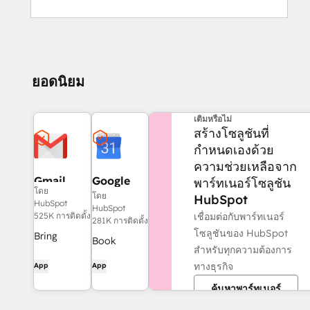
ยอดนิยม
ต้องการความช่วยเหลือเพิ่ม
เติมหรือไม่
สร้างโซลูชันที่
กำหนดเองด้วย
ความช่วยเหลือจาก
Gmail
Google
พาร์ทเนอร์โซลูชัน
โดย
Calendar
โดย
HubSpot
HubSpot
HubSpot
เชื่อมต่อกับพาร์ทเนอร์
525K การติดตั้ง
281K การติดตั้ง
โซลูชันของ HubSpot
Bring
Book
สำหรับทุกความต้องการ
HubSpot to
meetings
ทางธุรกิจ
App
App
your inbox
quickly and
with the
ค้นหาพาร์ทเนอร์
easily with
HubSpot
HubSpot