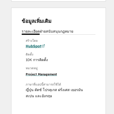
ข้อมูลเพิ่มเติม
รายละเอียด
ฝ่ายสนับสนุน
กฎหมาย
สร้างโดย
HubSpot
ติดตั้ง
10K การติดตั้ง
หมวดหมู่
Project Management
ภาษาที่แอปนี้สามารถใช้ได้
ญี่ปุ่น
ดัตช์
โปรตุเกส
ฝรั่งเศส
เยอรมัน
สเปน
และ
อังกฤษ