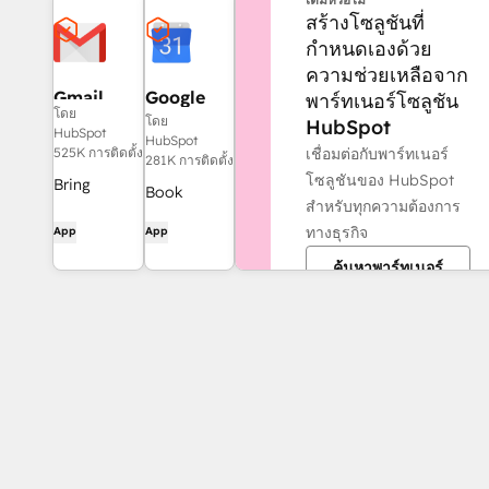
สร้างโซลูชันที่
กำหนดเองด้วย
ความช่วยเหลือจาก
Gmail
Google
พาร์ทเนอร์โซลูชัน
โดย
Calendar
โดย
HubSpot
HubSpot
HubSpot
เชื่อมต่อกับพาร์ทเนอร์
525K การติดตั้ง
281K การติดตั้ง
โซลูชันของ HubSpot
Bring
Book
สำหรับทุกความต้องการ
HubSpot to
meetings
ทางธุรกิจ
App
App
your inbox
quickly and
with the
ค้นหาพาร์ทเนอร์
easily with
HubSpot
HubSpot
integration
and Google
for Gmail.
Calendar.