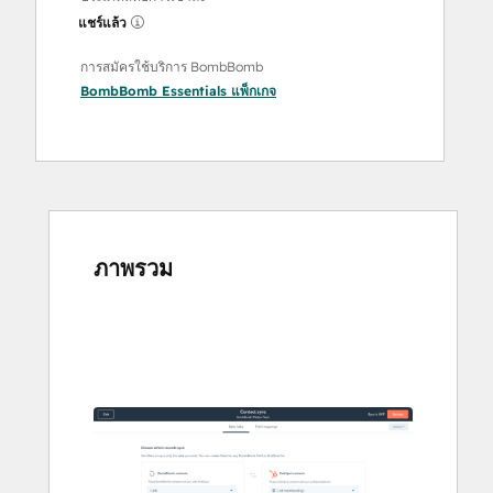
แชร์แล้ว
การสมัครใช้บริการ BombBomb
BombBomb Essentials
แพ็กเกจ
ภาพรวม
ใช้
ปุ่ม
ลูก
ศร
เพื่อ
ดู
ราย