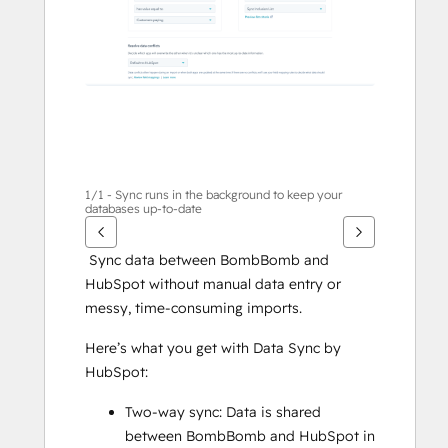
กา
รอื่นๆ
1/1 - Sync runs in the background to keep your
databases up-to-date
 Sync data between BombBomb and 
HubSpot without manual data entry or 
messy, time-consuming imports. 
Here’s what you get with Data Sync by 
HubSpot:
Two-way sync: Data is shared 
between BombBomb and HubSpot in 