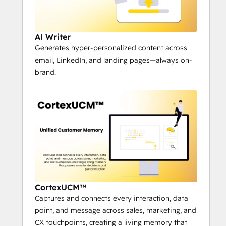
your GTM motion.
AI Researcher: 
Autonomously 
researches contacts and accounts 
AI Writer
across web and CRM for ultra-
Generates hyper-personalized content across
personal insights.
email, LinkedIn, and landing pages—always on-
AI Writer: 
Generates hyper-
brand.
personalized content across email, 
LinkedIn, and landing pages -always 
on-brand.
CortexUCM™ - Unified Customer 
Memory: 
Captures and connects 
every interaction, data point, and 
message across sales, marketing, and 
CX touchpoints, creating a living 
memory that powers smarter 
CortexUCM™
decisions and personalization.
Captures and connects every interaction, data
AI Properties: 
Turns AI-generated 
point, and message across sales, marketing, and
insights, scores, and actions into 
CX touchpoints, creating a living memory that
HubSpot smart properties in real 