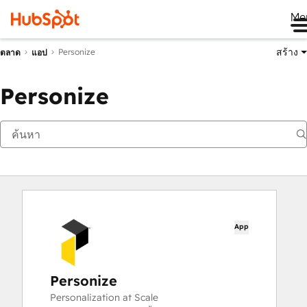
Me
สร้าง
Personize
ตลาด
แอป
Personize
App
Personize
Personalization at Scale