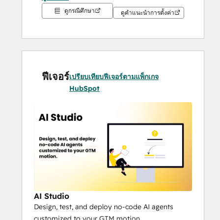
HubSpot, turning it the most powerful CRM 
ดูกรณีศึกษา
ever by delivering 1:1 AI-powered 
ดูคำแนะนำการตั้งค่า
engagement at scale. It’s designed for sales, 
marketing, and GTM teams who want to 
generate more pipeline and win more 
deals. Unlike AI “features” that draft a single 
email or summarize a note, Personize 
ฟีเจอร์
เปรียบเทียบฟีเจอร์ตามแพ็กเกจ
deploys true AI agents that research, 
HubSpot
reason, and personalize at scale, 
transforming raw CRM data into revenue-
generating actions instantly.
The Benefits:
Personalization at Scale
 – Engage 
thousands with 1:1 outreach in 
minutes.
Native HubSpot Integration
 – Works 
AI Studio
directly on live CRM data, no extra 
Design, test, and deploy no-code AI agents
layers or integrations.
customized to your GTM motion.