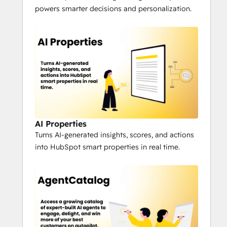
powers smarter decisions and personalization.
time.
AgentCatalog:
 Access a growing 
catalog of expert-built AI agents to 
engage, delight, and win more of your 
best customers on autopilot
For revenue teams, Personize turns 
HubSpot from a helpful CRM into a smart 
teammate, one that thinks, researches, and 
acts like your best rep, across thousands of 
AI Properties
contacts at a time.
Turns AI-generated insights, scores, and actions
into HubSpot smart properties in real time.
With Personize, every
 customer 
interaction becomes truly personal, and 
every lead becomes an opportunity
. 
Schedule a demo now.