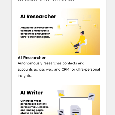
Immediate ROI
 – Activates costly 
leads (from ads, Apollo, ZoomInfo, 
6sense) that often sit untouched.
AI Agents That Work for You
 – 
Multi-agent orchestration handles 
research, segmentation, scoring, and 
outreach across 10K+ contacts in 
hours.
Scale Without Sacrifice
 – High-
AI Researcher
volume personalization without 
Autonomously researches contacts and
losing quality or context.
accounts across web and CRM for ultra-personal
Human + AI Blend
 – Agents handle 
insights.
repetitive tasks so your GTM team 
focuses on strategy and 
relationships.
The Features:
AI Studio: 
Design, test, and deploy 
no-code AI agents customized to 