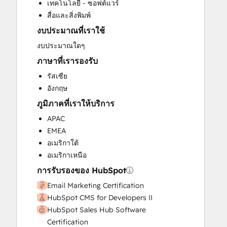
เทคโนโลยี - ซอฟต์แวร์
Customer Support Training
สื่อและสิ่งพิมพ์
Customer Survey and Analysis
งบประมาณที่เราใช้
Email Marketing
Full Inbound Marketing Services
งบประมาณใดๆ
Help Desk Implementation
ภาษาที่เรารองรับ
Knowledge Base Development
รัสเซีย
Paid Advertising
อังกฤษ
Sales and Marketing Alignment
ภูมิภาคที่เราให้บริการ
Sales Coaching and Training
Sales Enablement
APAC
Search Engine Optimization
EMEA
Social Media
อเมริกาใต้
Video Production
อเมริกาเหนือ
Website Design
การรับรองของ HubSpot
Website Development
Email Marketing Certification
Website Migration
HubSpot CMS for Developers II
HubSpot Sales Hub Software
Certification