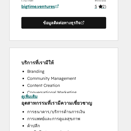
เว็บไซต์
คะแนน
bigtime.ventures
5
(
2
)
ข้อมูลติดต่อทางธุรกิจ
บริการที่เรามีให้
Branding
Community Management
Content Creation
Conversational Marketing
ดูเพิ่มเติม
CRM Implementation
อุตสาหกรรมที่เรามีความเชี่ยวชาญ
CRM Migration
การธนาคาร/บริการด้านการเงิน
Custom API Integrations
การแพทย์และการดูแลสุขภาพ
Customer Marketing
ค้าปลีก
Customer Success Training