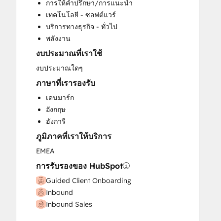
การให้คำปรึกษา/การแนะนำ
Knowledge Base Development
เทคโนโลยี - ซอฟต์แวร์
Paid Advertising
บริการทางธุรกิจ - ทั่วไป
Public Relations
พลังงาน
Sales and Marketing Alignment
งบประมาณที่เราใช้
Sales Enablement
Social Media
งบประมาณใดๆ
Website Design
ภาษาที่เรารองรับ
Website Development
เดนมาร์ก
อังกฤษ
ฮังการี
ภูมิภาคที่เราให้บริการ
EMEA
การรับรองของ HubSpot
Guided Client Onboarding
Inbound
Inbound Sales