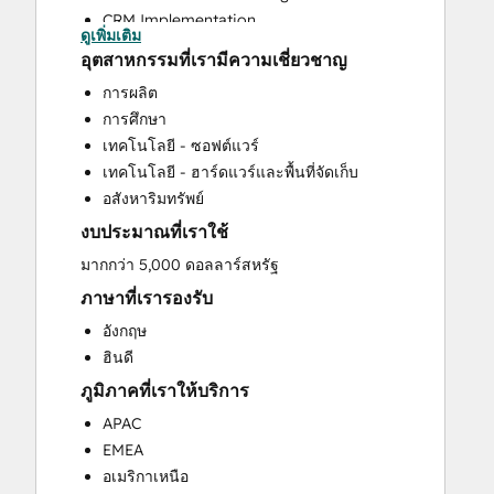
CRM Implementation
ดูเพิ่มเติม
CRM Migration
อุตสาหกรรมที่เรามีความเชี่ยวชาญ
Custom API Integrations
การผลิต
Customer Success Training
การศึกษา
Help Desk Implementation
เทคโนโลยี - ซอฟต์แวร์
HubSpot Onboarding
เทคโนโลยี - ฮาร์ดแวร์และพื้นที่จัดเก็บ
Knowledge Base Development
อสังหาริมทรัพย์
Marketing Hub Enterprise Onboarding
งบประมาณที่เราใช้
Marketing Hub Professional Onboarding
Programmable Automation
มากกว่า 5,000 ดอลลาร์สหรัฐ
Sales and Marketing Alignment
ภาษาที่เรารองรับ
Sales Enablement
อังกฤษ
Sales Hub Enterprise Onboarding
ฮินดี
Sales Hub Professional Onboarding
ภูมิภาคที่เราให้บริการ
Service Hub Enterprise Onboarding
Service Hub Professional Onboarding
APAC
EMEA
อเมริกาเหนือ