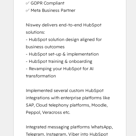
✅ GDPR Compliant 

Solutions Architecture Foundations
✅ Meta Business Partner

Niswey delivers end-to-end HubSpot 
solutions: 

- HubSpot solution design aligned for 
business outcomes

- HubSpot set-up & implementation

- HubSpot training & onboarding

- Revamping your HubSpot for AI 
transformation

Implemented several custom HubSpot 
integrations with enterprise platforms like 
SAP, Cloud telephony platforms, Moodle, 
Peppol, Veracross etc.

Integrated messaging platforms WhatsApp, 
Telegram, Instagram, Viber into HubSpot 