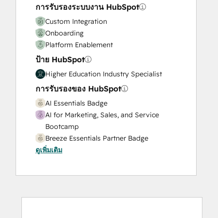
การรับรองระบบงาน HubSpot
Custom Integration
Onboarding
Platform Enablement
ป้าย HubSpot
Higher Education Industry Specialist
การรับรองของ HubSpot
AI Essentials Badge
AI for Marketing, Sales, and Service
Bootcamp
Breeze Essentials Partner Badge
ดูเพิ่มเติม
Content Hub Software Certified
CRM Data Migration Certification
Data Integrations Certification
Digital Marketing
HubSpot Architecture I: Data Models and
APIs