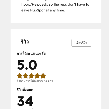
Inbox/Helpdesk, so the reps don't have to 
leave HubSpot at any time.
เสร็จ
เสร็จ
เสร็จ
เสร็จ
เสร็จ
เสร็จ
เสร็จ
เสร็จ
เสร็จ
เสร็จ
สมบูรณ์
สมบูรณ์
สมบูรณ์
สมบูรณ์
สมบูรณ์
สมบูรณ์
สมบูรณ์
สมบูรณ์
สมบูรณ์
สมบูรณ์
0%
0%
0%
3%
97%
0%
0%
0%
3%
97%
รีวิว
เขียนรีวิว
การให้คะแนนเฉลี่ย
5.0
อิงตามการให้คะแนน 34 ดาว
รีวิวทั้งหมด
34