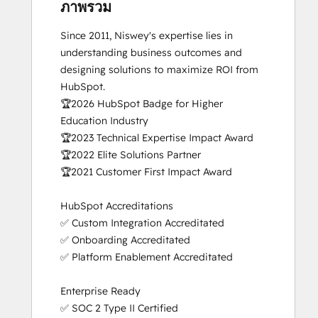
HubSpot Architecture II: Content and
ภาพรวม
Messaging Tools
Since 2011, Niswey's expertise lies in 
HubSpot CMS for Developers II
understanding business outcomes and 
HubSpot Content Hub Software
designing solutions to maximize ROI from 
HubSpot Implementation for Partners
HubSpot.

HubSpot Marketing Hub Software
🏆2026 HubSpot Badge for Higher 
Certification
Education Industry

HubSpot Marketing Software
🏆2023 Technical Expertise Impact Award

HubSpot Reporting
🏆2022 Elite Solutions Partner

HubSpot Sales Hub Software
🏆2021 Customer First Impact Award

Certification
HubSpot Solutions Partner
HubSpot Accreditations

HubSpot Trainer Certification
✅ Custom Integration Accreditated

Inbound Marketing
✅ Onboarding Accreditated

Platform Consulting
✅ Platform Enablement Accreditated

Revenue Operations
Sales Enablement
Enterprise Ready 

Salesforce Integration Certification
✅ SOC 2 Type II Certified 

Service Hub Software