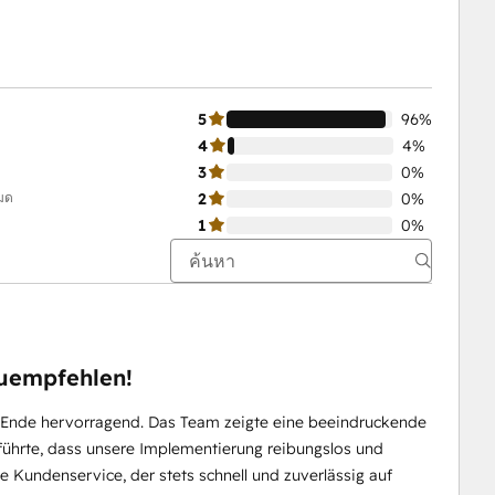
5
96%
4
4%
3
0%
หมด
2
0%
1
0%
zuempfehlen!
 Ende hervorragend. Das Team zeigte eine beeindruckende
 führte, dass unsere Implementierung reibungslos und
ge Kundenservice, der stets schnell und zuverlässig auf