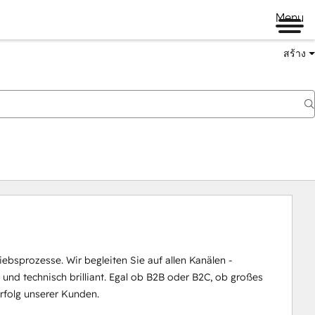
Menu
สร้าง
ebsprozesse. Wir begleiten Sie auf allen Kanälen - 
en und technisch brilliant. Egal ob B2B oder B2C, ob großes 
Erfolg unserer Kunden.