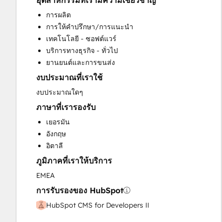
อุตสาหกรรมที่เรามีความเชี่ยวชาญ
Email Marketing
การผลิต
Help Desk Implementation
การให้คำปรึกษา/การแนะนำ
Knowledge Base Development
เทคโนโลยี - ซอฟต์แวร์
Paid Advertising
บริการทางธุรกิจ - ทั่วไป
Programmable Automation
ยานยนต์และการขนส่ง
Sales and Marketing Alignment
งบประมาณที่เราใช้
Sales Enablement
Search Engine Optimization
งบประมาณใดๆ
Website Design
ภาษาที่เรารองรับ
Website Development
เยอรมัน
Website Migration
อังกฤษ
อิตาลี
ภูมิภาคที่เราให้บริการ
EMEA
การรับรองของ HubSpot
HubSpot CMS for Developers II