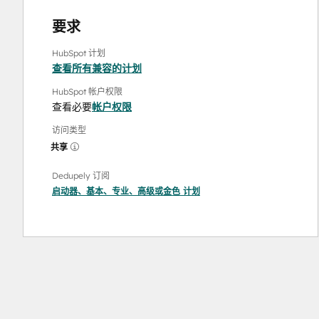
要求
HubSpot 计划
查看所有兼容的计划
HubSpot 帐户权限
查看必要
帐户权限
访问类型
共享
Dedupely 订阅
启动器
、
基本
、
专业
、
高级
或
金色
计划