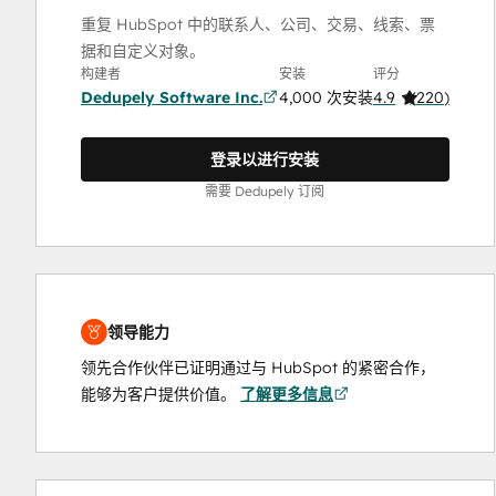
重复 HubSpot 中的联系人、公司、交易、线索、票
据和自定义对象。
构建者
安装
评分
Dedupely Software Inc.
4,000 次安装
4.9
(
220
)
登录以进行安装
需要 Dedupely 订阅
领导能力
领先合作伙伴已证明通过与 HubSpot 的紧密合作，
能够为客户提供价值。
了解更多信息