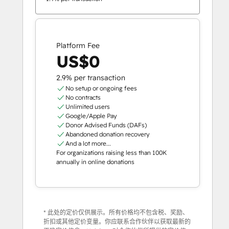
Platform Fee
US$0
2.9% per transaction
No setup or ongoing fees
No contracts
Unlimited users
Google/Apple Pay
Donor Advised Funds (DAFs)
Abandoned donation recovery
And a lot more...
For organizations raising less than 100K
annually in online donations
* 此处的定价仅供展示。所有价格均不包含税、奖励、
折扣或其他定价变量。你应联系合作伙伴以获取最新的