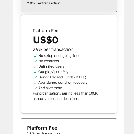
2.9% per transaction
Platform Fee
US$0
2.9% per transaction
No setup or ongoing fees
No contracts
Unlimited users
Google/Apple Pay
Donor Advised Funds (DAFs)
Abandoned donation recovery
And a lot more...
For organizations raising less than 100K
annually in online donations
Platform Fee
1.9% per transaction