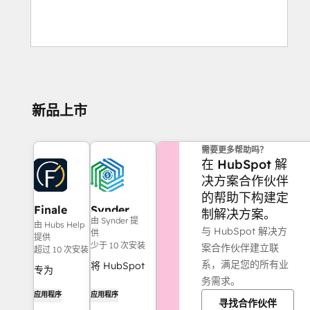
新品上市
需要更多帮助吗？
在 HubSpot 解
决方案合作伙伴
的帮助下构建定
Finale
Synder
制解决方案。
由 Synder 提
Composer
由 Hubs Help
与 HubSpot 解决方
供
提供
少于 10 次安装
案合作伙伴建立联
超过 10 次安装
系，满足您的所有业
将 HubSpot
专为
务需求。
发票同步到
HubSpot 打
应用程序
应用程序
QuickBooks、
寻找合作伙伴
造的 AI 生成