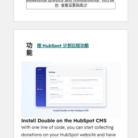
enterprise without any compromise. You're 
查看设置指南
able to track and report on both one-time 
donations as well as recurring.
With the power of HubSpot, there are 
endless use cases and ways to get creative. 
功
Reach out for any assistance or 
按 HubSpot 计划比较功能
能
suggestions.
Double + HubSpot = Your org is on fire!
Install Double on the HubSpot CMS
With one line of code, you can start collecting
donations on your HubSpot website and have