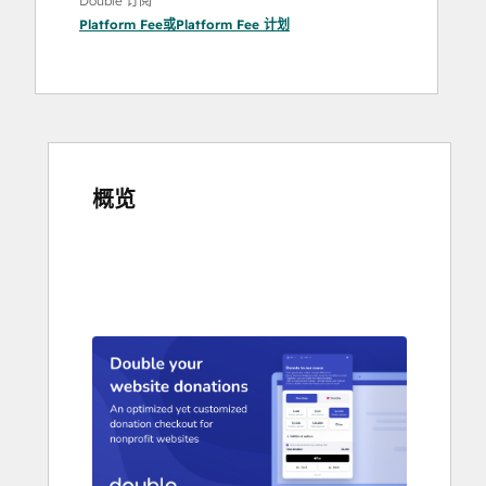
Double 订阅
Platform Fee
或
Platform Fee
计划
概览
使
用
箭
头
键
查
看
其
他
项