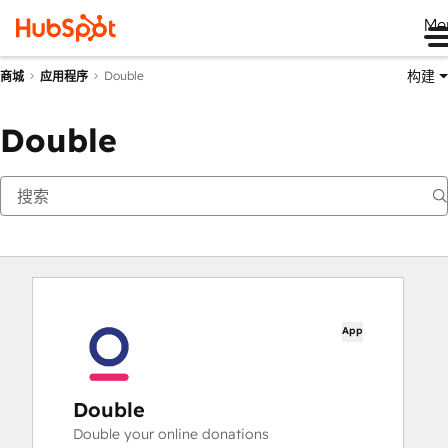
Me
构建
Double
商城
应用程序
Double
App
Double
Double your online donations