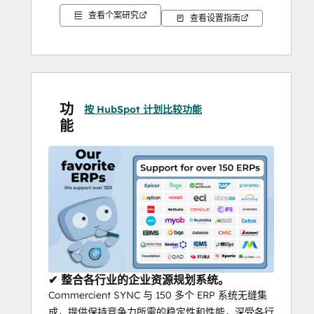
查看个案研究
有兴趣了解有关 
Xero 和 HubSpot 集成的
更
查看设置指南
多信息 
吗？观看此视频，了解深入的概述！
查看此演示，了解 
我们的 ERP 集成工具
如何 
增强
 您的流程。
功
按 HubSpot 计划比较功能
能
✔ 整合各行业的企业资源规划系统。
Commercient SYNC 与 150 多个 ERP 系统无缝集
成，提供保持竞争力所需的稳定性和性能，深受各行