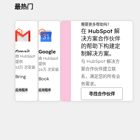
最热门
需要更多帮助吗？
在 HubSpot 解
决方案合作伙伴
的帮助下构建定
Gmail
Google
制解决方案。
由 HubSpot
Calendar
由 HubSpot
与 HubSpot 解决方
提供
提供
53万 次安装
案合作伙伴建立联
26万 次安装
系，满足您的所有业
Bring
Book
务需求。
HubSpot
meetings
应用程序
应用程序
to your
寻找合作伙伴
quickly
inbox with
and easily
the
with
HubSpot
HubSpot
integration
and
for Gmail.
Google
Calendar.