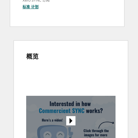
Xero SYNC 订阅
标准
计划
概览
使
用
箭
头
键
查
看
其
他
项