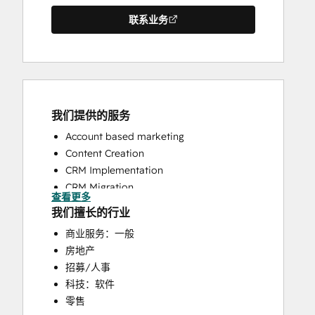
联系业务
我们提供的服务
Account based marketing
Content Creation
CRM Implementation
CRM Migration
查看更多
Custom API Integrations
我们擅长的行业
Email Marketing
商业服务：一般
Full Inbound Marketing Services
房地产
HubSpot Onboarding
招募/人事
Sales Coaching and Training
科技：软件
Sales Enablement
零售