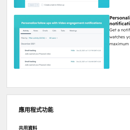
Personal
notificat
Get a noti
watches yo
maximum c
應用程式功能
共用資料