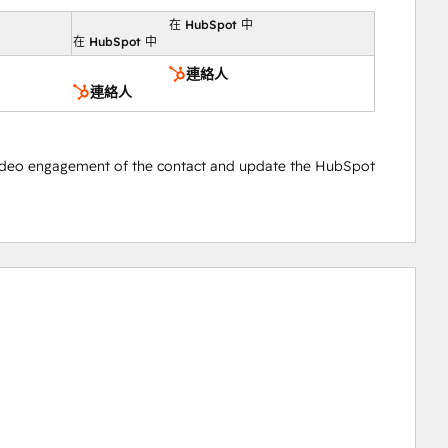
在 HubSpot 中
向
在 HubSpot 中
連絡人
連絡人
video engagement of the contact and update the HubSpot