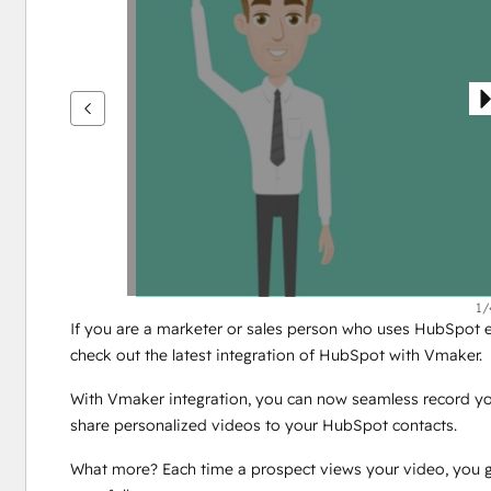
鍵
查
看
其
他
項
目
1/
If you are a marketer or sales person who uses HubSpot e
check out the latest integration of HubSpot with Vmaker. 
With Vmaker integration, you can now seamless record yo
share personalized videos to your HubSpot contacts.  
What more? Each time a prospect views your video, you g