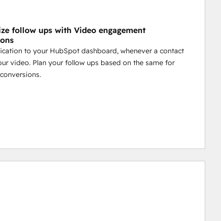
ize follow ups with Video engagement
ions
fication to your HubSpot dashboard, whenever a contact
ur video. Plan your follow ups based on the same for
onversions.