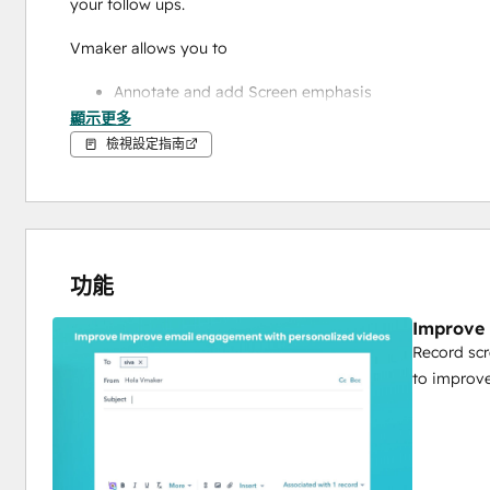
your follow ups. 
Vmaker allows you to 
Annotate and add Screen emphasis
顯示更多
Record videos in 4K
Have custom player page with your own logo
檢視設定指南
Unlimited recording limit
Needless to say, we have one of the best 24/7 support tea
功能
Improve 
Record sc
to improv