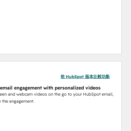
m in the Industry to help you with any queries.
依 HubSpot 版本比較功能
email engagement with personalized videos
reen and webcam videos on the go to your HubSpot email,
e the engagement.