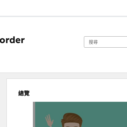
order
總覽
使
用
方
向