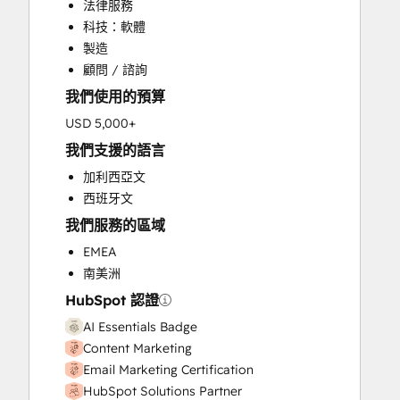
法律服務
Customer Marketing
科技：軟體
Customer Success Training
製造
Customer Support Training
顧問 / 諮詢
Customer Survey and Analysis
我們使用的預算
Email Marketing
Full Inbound Marketing Services
USD 5,000+
Help Desk Implementation
我們支援的語言
HubSpot Onboarding
加利西亞文
Knowledge Base Development
西班牙文
Paid Advertising
我們服務的區域
Programmable Automation
Public Relations
EMEA
Sales and Marketing Alignment
南美洲
Sales Coaching and Training
HubSpot 認證
Sales Enablement
AI Essentials Badge
Search Engine Optimization
Content Marketing
Social Media
Email Marketing Certification
Website Design
HubSpot Solutions Partner
Website Development