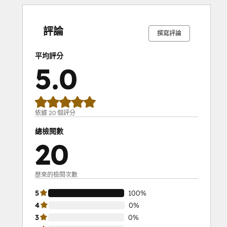
0%
0%
0%
0%
100%
0%
0%
0%
0%
100%
完
完
完
完
完
完
完
完
完
完
成
成
成
成
成
成
成
成
成
成
評論
撰寫評論
平均評分
5.0
依據 20 個評分
總檢閱數
20
歷來的檢閱次數
5
100%
4
0%
3
0%