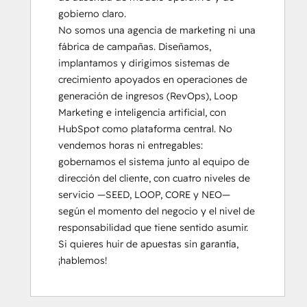
gobierno claro.

No somos una agencia de marketing ni una 
fábrica de campañas. Diseñamos, 
implantamos y dirigimos sistemas de 
crecimiento apoyados en operaciones de 
generación de ingresos (RevOps), Loop 
Marketing e inteligencia artificial, con 
HubSpot como plataforma central. No 
vendemos horas ni entregables: 
gobernamos el sistema junto al equipo de 
dirección del cliente, con cuatro niveles de 
servicio —SEED, LOOP, CORE y NEO— 
según el momento del negocio y el nivel de 
responsabilidad que tiene sentido asumir. 
Si quieres huir de apuestas sin garantía, 
¡hablemos!