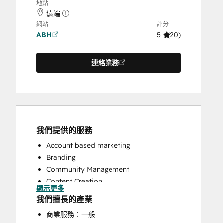
地點
遠端
網站
評分
ABH
5
(
20
)
連絡業務
我們提供的服務
Account based marketing
Branding
Community Management
Content Creation
顯示更多
Conversational Marketing
我們擅長的產業
CRM Implementation
商業服務：一般
CRM Migration