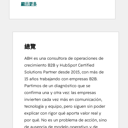
顯示更多
Inbound
Website Migration
Inbound Sales
Revenue Operations
Super Admin Bootcamp
總覽
ABH es una consultora de operaciones de 
crecimiento B2B y HubSpot Certified 
Solutions Partner desde 2015, con más de 
15 años trabajando con empresas B2B. 
Partimos de un diagnóstico que se 
confirma una y otra vez: las empresas 
invierten cada vez más en comunicación, 
tecnología y equipo, pero siguen sin poder 
explicar con rigor qué aporta valor real y 
por qué. No es un problema de acción, sino 
de ausencia de modelo operativo y de 