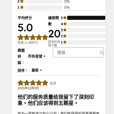
2
0%
1
0%
平均評分
總檢閱
5
10
5.0
數
4
0%
20
3
0%
2
0%
歷來的檢
1
0%
依據 20 個評分
閱次數
篩選
所有星號
評
論：
最新
排序：
5/5
2025年12月9日
他们的服务质量给我留下了深刻印
象。他们应该得到五颗星。
作为一家新成立的小公司，我们所获得的高质量服务