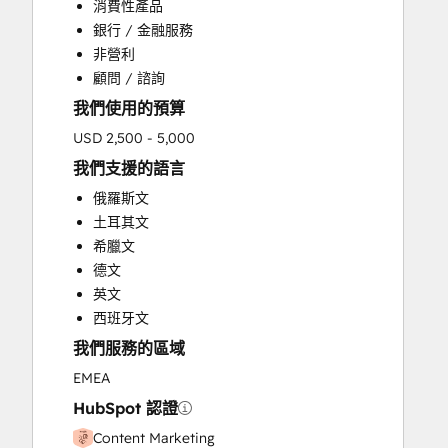
消費性產品
Knowledge Base Development
銀行 / 金融服務
Paid Advertising
非營利
Programmable Automation
顧問 / 諮詢
Public Relations
我們使用的預算
Sales and Marketing Alignment
Search Engine Optimization
USD 2,500 - 5,000
Social Media
我們支援的語言
俄羅斯文
土耳其文
希臘文
德文
英文
西班牙文
我們服務的區域
EMEA
HubSpot 認證
Content Marketing