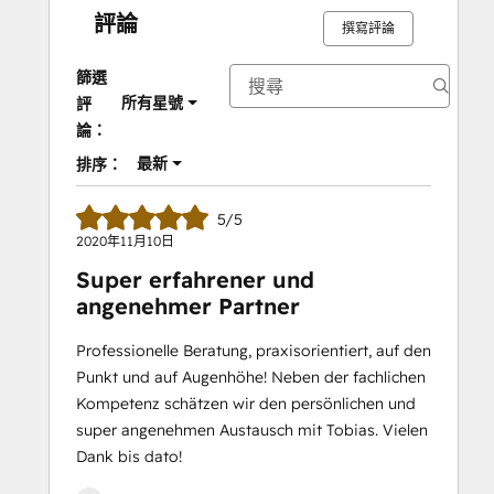
評論
撰寫評論
篩選
所有星號
評
論：
最新
排序：
5/5
2020年11月10日
Super erfahrener und
angenehmer Partner
Professionelle Beratung, praxisorientiert, auf den
Punkt und auf Augenhöhe! Neben der fachlichen
Kompetenz schätzen wir den persönlichen und
super angenehmen Austausch mit Tobias. Vielen
Dank bis dato!