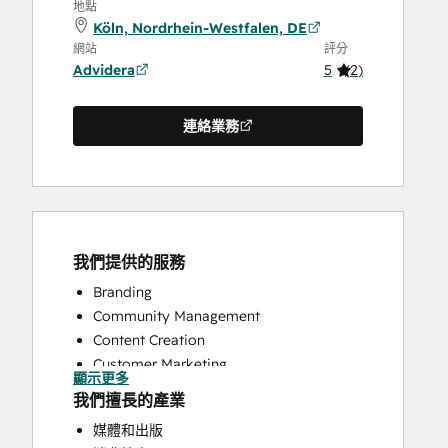
地點
Köln, Nordrhein-Westfalen, DE
網站
評分
Advidera
5
(
2
)
連絡業務
我們提供的服務
Branding
Community Management
Content Creation
Customer Marketing
顯示更多
Email Marketing
我們擅長的產業
Full Inbound Marketing Services
媒體和出版
Help Desk Implementation