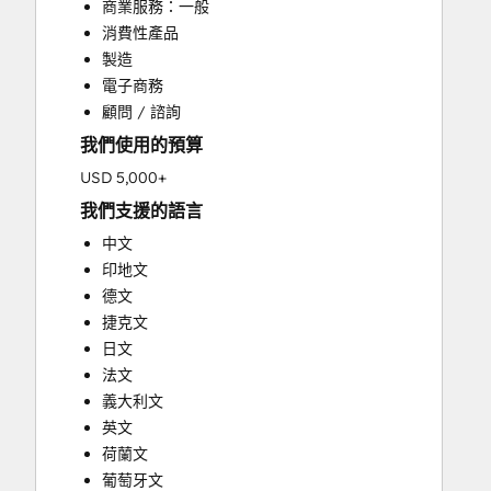
商業服務：一般
Full Inbound Marketing Services
消費性產品
Paid Advertising
製造
Search Engine Optimization
電子商務
Social Media
顧問 / 諮詢
Video Production
我們使用的預算
Website Design
Website Development
USD 5,000+
Website Migration
我們支援的語言
中文
印地文
德文
捷克文
日文
法文
義大利文
英文
荷蘭文
葡萄牙文