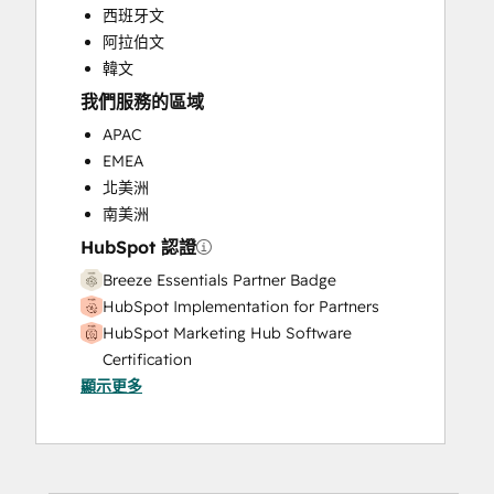
西班牙文
阿拉伯文
韓文
我們服務的區域
APAC
EMEA
北美洲
南美洲
HubSpot 認證
Breeze Essentials Partner Badge
HubSpot Implementation for Partners
HubSpot Marketing Hub Software
Certification
顯示更多
HubSpot Solutions Partner
Inbound Marketing