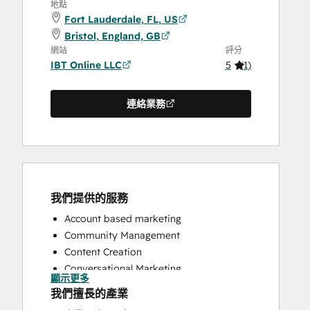
地點
Fort Lauderdale, FL, US
Bristol, England, GB
網站
評分
IBT Online LLC
5
(
1
)
連絡業務
我們提供的服務
Account based marketing
Community Management
Content Creation
Conversational Marketing
顯示更多
Customer Marketing
我們擅長的產業
Email Marketing