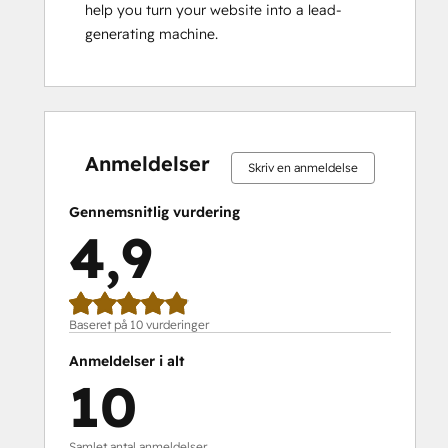
help you turn your website into a lead-
generating machine.
0 %
0 %
0 %
10 %
90 %
0 %
0 %
0 %
10 %
90 %
fuldendt
fuldendt
fuldendt
fuldendt
fuldendt
fuldendt
fuldendt
fuldendt
fuldendt
fuldendt
Anmeldelser
Skriv en anmeldelse
Gennemsnitlig vurdering
4,9
Baseret på 10 vurderinger
Anmeldelser i alt
10
Samlet antal anmeldelser