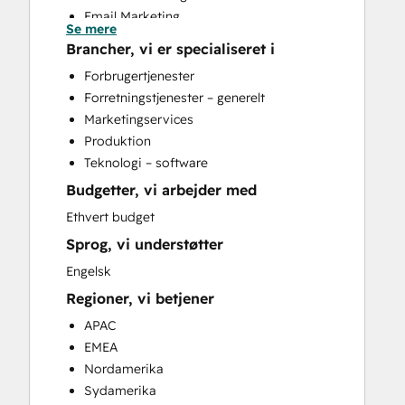
Email Marketing
Se mere
HubSpot Onboarding
Brancher, vi er specialiseret i
Knowledge Base Development
Forbrugertjenester
Search Engine Optimization
Forretningstjenester – generelt
Website Design
Marketingservices
Website Development
Produktion
Website Migration
Teknologi – software
Budgetter, vi arbejder med
Ethvert budget
Sprog, vi understøtter
Engelsk
Regioner, vi betjener
APAC
EMEA
Nordamerika
Sydamerika