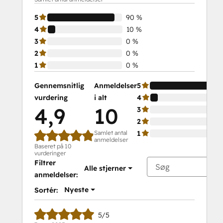
5
90 %
4
10 %
3
0 %
2
0 %
1
0 %
Gennemsnitlig
Anmeldelser
5
vurdering
i alt
4
4,9
10
3
2
Samlet antal
1
anmeldelser
Baseret på 10
vurderinger
Filtrer
Alle stjerner
anmeldelser:
Nyeste
Sortér:
5/5