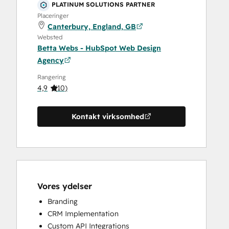
PLATINUM SOLUTIONS PARTNER
Placeringer
Canterbury, England, GB
Websted
Betta Webs - HubSpot Web Design
Agency
Rangering
4,9
(
10
)
Kontakt virksomhed
Vores ydelser
Branding
CRM Implementation
Custom API Integrations