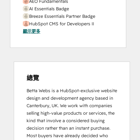
AEO Fundamentals
AI Essentials Badge
Breeze Essentials Partner Badge
HubSpot CMS for Developers II
顯示更多
HubSpot Content Hub Software
HubSpot Solutions Partner
SEO II
總覽
Betta Webs is a HubSpot-exclusive website 
design and development agency based in 
Canterbury, UK. We work with companies 
selling high-value products or services, the 
kind that involve a considered buying 
decision rather than an instant purchase.

Most buyers have already decided who 