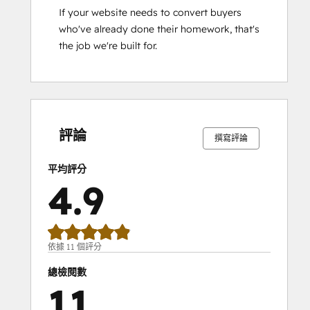
If your website needs to convert buyers 
who've already done their homework, that's 
the job we're built for.
0%
0%
0%
9%
91%
0%
0%
0%
9%
91%
完
完
完
完
完
完
完
完
完
完
成
成
成
成
成
成
成
成
成
成
評論
撰寫評論
平均評分
4.9
依據 11 個評分
總檢閱數
11