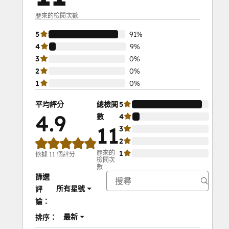
歷來的檢閱次數
5
91%
4
9%
3
0%
2
0%
1
0%
平均評分
總檢閱
5
91%
4.9
數
4
9%
11
3
0%
2
0%
歷來的
1
0%
依據 11 個評分
檢閱次
數
篩選
所有星號
評
論：
最新
排序：