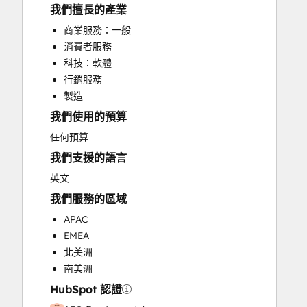
Content Creation
我們擅長的產業
CPQ Implementation
商業服務：一般
CRM Implementation
消費者服務
CRM Migration
科技：軟體
Custom API Integrations
行銷服務
Email Marketing
製造
Full Inbound Marketing Services
我們使用的預算
HubSpot Onboarding
Knowledge Base Development
任何預算
Marketing Hub Enterprise Onboarding
我們支援的語言
Marketing Hub Professional Onboarding
英文
Programmable Automation
我們服務的區域
Revenue Hub Implementation
Sales Hub Enterprise Onboarding
APAC
Sales Hub Professional Onboarding
EMEA
Search Engine Optimization
北美洲
Website Design
南美洲
Website Development
HubSpot 認證
Website Migration