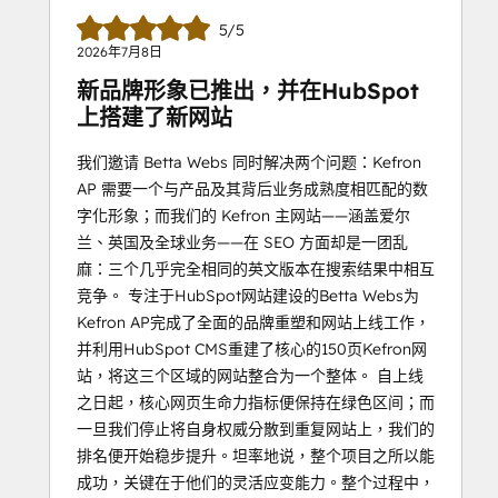
5/5
2026年7月8日
新品牌形象已推出，并在HubSpot
上搭建了新网站
我们邀请 Betta Webs 同时解决两个问题：Kefron
AP 需要一个与产品及其背后业务成熟度相匹配的数
字化形象；而我们的 Kefron 主网站——涵盖爱尔
兰、英国及全球业务——在 SEO 方面却是一团乱
麻：三个几乎完全相同的英文版本在搜索结果中相互
竞争。 专注于HubSpot网站建设的Betta Webs为
Kefron AP完成了全面的品牌重塑和网站上线工作，
并利用HubSpot CMS重建了核心的150页Kefron网
站，将这三个区域的网站整合为一个整体。 自上线
之日起，核心网页生命力指标便保持在绿色区间；而
一旦我们停止将自身权威分散到重复网站上，我们的
排名便开始稳步提升。坦率地说，整个项目之所以能
成功，关键在于他们的灵活应变能力。整个过程中，