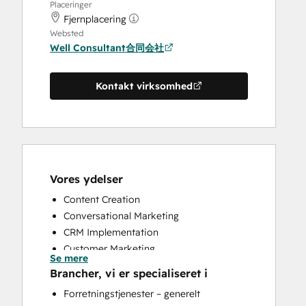
Placeringer
Fjernplacering
Websted
Well Consultant合同会社
Kontakt virksomhed
Vores ydelser
Content Creation
Conversational Marketing
CRM Implementation
Customer Marketing
Se mere
Customer Survey and Analysis
Brancher, vi er specialiseret i
Email Marketing
Forretningstjenester – generelt
Full Inbound Marketing Services