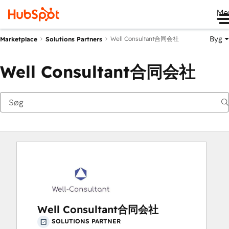
Me
Byg
Well Consultant合同会社
Marketplace
Solutions Partners
Well Consultant合同会社
Well Consultant合同会社
SOLUTIONS PARTNER