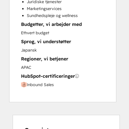
Juridiske tjenester
Paid Advertising
Marketingservices
Programmable Automation
Sundhedspleje og wellness
Budgetter, vi arbejder med
Ethvert budget
Sprog, vi understøtter
Japansk
Regioner, vi betjener
APAC
HubSpot-certificeringer
Inbound Sales