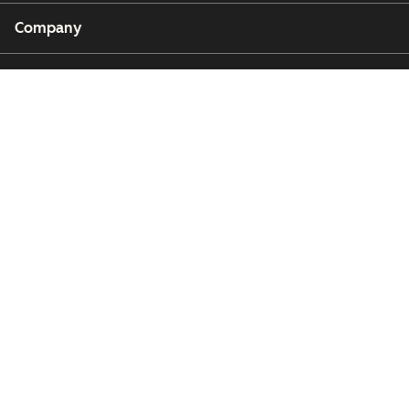
Company
Customers
Partners
Copyright © 2026 HubSpot, Inc.
Legal Center
Privacy Policy
Security