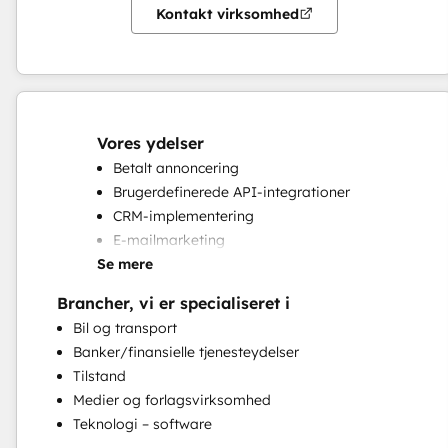
Kontakt virksomhed
Vores ydelser
Betalt annoncering
Brugerdefinerede API-integrationer
CRM-implementering
E-mailmarketing
Se mere
Fællesskabsforvaltning
Fulde indgående marketingtjenester
Brancher, vi er specialiseret i
Oprettelse af indhold
Bil og transport
Programmerbar automatisering
Banker/finansielle tjenesteydelser
Sociale medier
Tilstand
Søgemaskineoptimering
Medier og forlagsvirksomhed
Webstedsmigrering
Teknologi – software
Webstedsudvikling