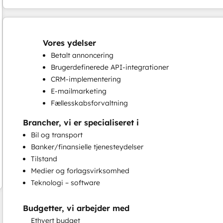
Vores ydelser
Betalt annoncering
Brugerdefinerede API-integrationer
CRM-implementering
E-mailmarketing
Fællesskabsforvaltning
Fulde indgående marketingtjenester
Brancher, vi er specialiseret i
Oprettelse af indhold
Bil og transport
Programmerbar automatisering
Banker/finansielle tjenesteydelser
Sociale medier
Tilstand
Søgemaskineoptimering
Medier og forlagsvirksomhed
Webstedsmigrering
Teknologi – software
Webstedsudvikling
Budgetter, vi arbejder med
Ethvert budget