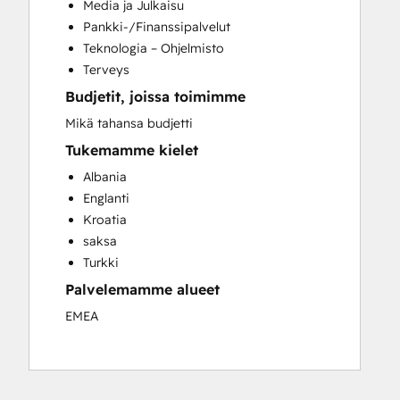
Media ja Julkaisu
Programmable Automation
Pankki-/Finanssipalvelut
Search Engine Optimization
Teknologia – Ohjelmisto
Social Media
Terveys
Website Development
Budjetit, joissa toimimme
Website Migration
Mikä tahansa budjetti
Tukemamme kielet
Albania
Englanti
Kroatia
saksa
Turkki
Palvelemamme alueet
EMEA