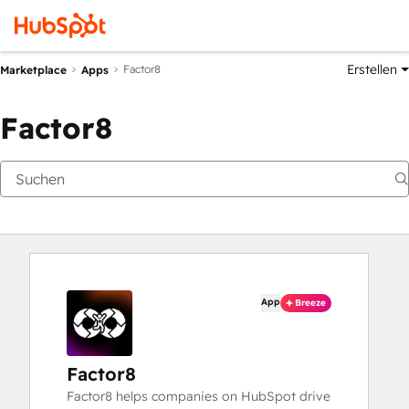
Erstellen
Factor8
Marketplace
Apps
Factor8
App
Breeze
Factor8
Factor8 helps companies on HubSpot drive