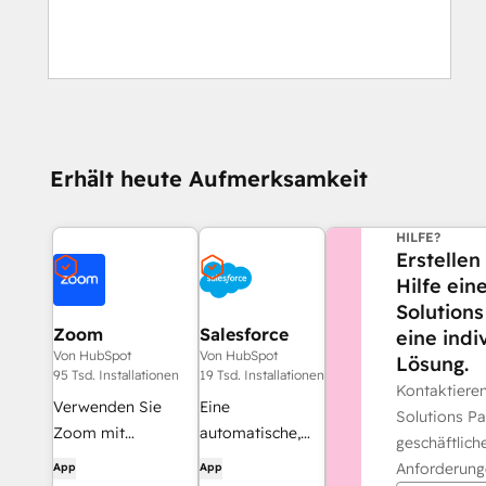
Erhält heute Aufmerksamkeit
BENÖTIGEN 
HILFE?
Erstellen
Hilfe ei
Solutions
Zoom
Salesforce
eine indi
Von HubSpot
Von HubSpot
Lösung.
95 Tsd. Installationen
19 Tsd. Installationen
Kontaktiere
Verwenden Sie
Eine
Solutions Par
Zoom mit
automatische,
geschäftlich
HubSpot-
bidirektionale
Anforderung
App
App
Besprechungen,
Synchronisierung