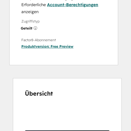
Erforderliche
Account-Berechtigungen
anzeigen
Zugriffstyp
Geteilt
Factor8-Abonnement
Produktversion:
Free Preview
Übersicht
Verwenden
Sie
die
Pfeiltasten,