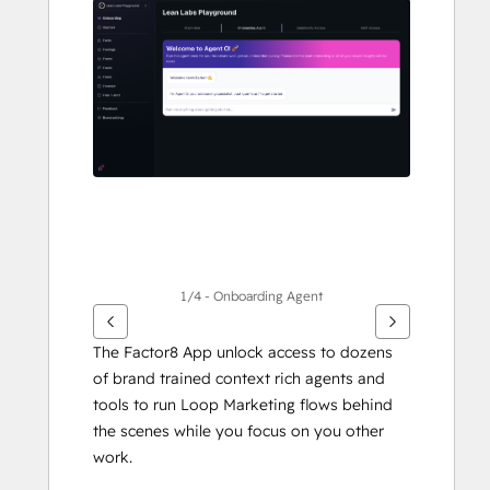
um
andere
Elemente
anzuzeigen
1/4 - Onboarding Agent
The Factor8 App unlock access to dozens 
of brand trained context rich agents and 
tools to run Loop Marketing flows behind 
the scenes while you focus on you other 
work.