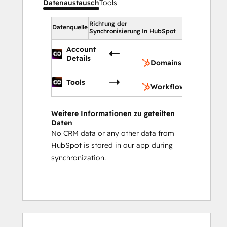
Datenaustausch
Tools
Richtung der
In HubSpot
Datenquelle
Synchronisierung
In HubSpot
Domain
Account
(CMS)
Details
Domains (CMS)
Workfl
Tools
Workflows
Weitere Informationen zu geteilten
Daten
No CRM data or any other data from
HubSpot is stored in our app during
synchronization.