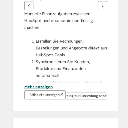
Manuelle Finanzaufgaben zwischen 
HubSpot und e-conomic überflüssig 
machen
Erstellen Sie Rechnungen, 
Bestellungen und Angebote direkt aus 
HubSpot-Deals
Synchronisieren Sie Kunden, 
Produkte und Finanzdaten 
automatisch
Finanzdaten in Echtzeit in HubSpot 
Mehr anzeigen
einsehen, ohne die Plattform 
Fallstudie anzeigen
wechseln zu müssen
Anleitung zur Einrichtung anzeigen
Konfigurieren Sie geteilte 
Rechnungen, Entwurfsvorschauen und 
erweiterte Abrechnungsszenarien
Wiederholen Sie fehlgeschlagene 