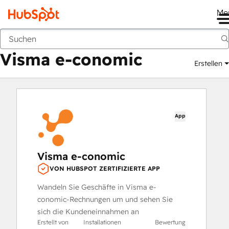
Me
Visma e-conomic
Marketplace
Apps
Visma e-conomic
Erstellen
App
Visma e-conomic
VON HUBSPOT ZERTIFIZIERTE APP
Wandeln Sie Geschäfte in Visma e-
conomic-Rechnungen um und sehen Sie
sich die Kundeneinnahmen an
Erstellt von
Installationen
Bewertung