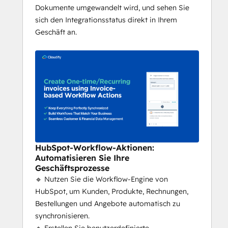
Plattformen gewährleistet.
Dokumente umgewandelt wird, und sehen Sie
sich den Integrationsstatus direkt in Ihrem
🔎 Immer aktuelle Finanzdaten in Ihrem 
Geschäft an.
CRM
⚙️ Maßgeschneiderte 
Automatisierungsregeln für jeden Workflow
🚀 Keine Einrichtungsgebühren, schnelle 
Einarbeitung und kompetenter Support
HubSpot-Workflow-Aktionen:
Automatisieren Sie Ihre
Geschäftsprozesse
🔹 Nutzen Sie die Workflow-Engine von
HubSpot, um Kunden, Produkte, Rechnungen,
Bestellungen und Angebote automatisch zu
synchronisieren.