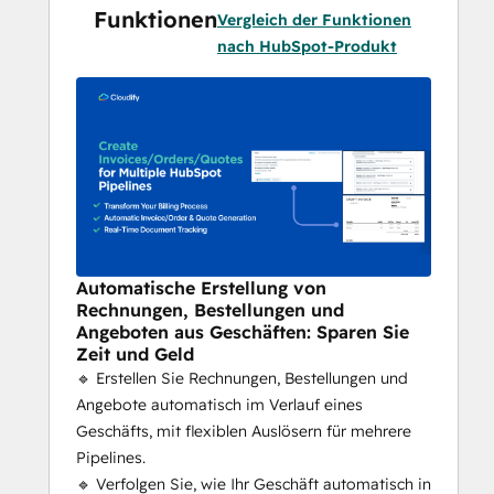
Synchronisierungen sofort mit einem 
Funktionen
Vergleich der Funktionen
Klick
nach HubSpot-Produkt
👉 
Besuchen Sie cloudify.biz
 oder starten 
Sie noch heute Ihre kostenlose Testversion 
mit 15 Credits. 
Buchen Sie eine kostenlose 
30-minütige Einrichtungssitzung
 und 
lassen Sie unsere Experten alles für Sie 
konfigurieren.
Die HubSpot-Visma-e-conomic-Integration 
Automatische Erstellung von
von Cloudify optimiert Ihren 
Rechnungen, Bestellungen und
Abrechnungsprozess durch die Verbindung 
Angeboten aus Geschäften: Sparen Sie
von CRM und Finanzwesen. Geschäfte in 
Zeit und Geld
HubSpot generieren automatisch 
🔹 Erstellen Sie Rechnungen, Bestellungen und
Rechnungen, Bestellungen oder Angebote in 
Angebote automatisch im Verlauf eines
e-conomic, was Ihnen stundenlange 
Geschäfts, mit flexiblen Auslösern für mehrere
manuelle Eingaben erspart und eine präzise 
Pipelines.
Datensynchronisation zwischen beiden 
🔹 Verfolgen Sie, wie Ihr Geschäft automatisch in