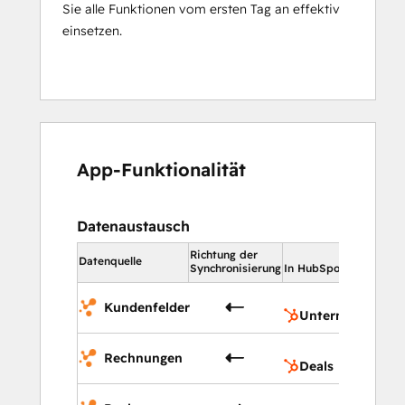
Sie alle Funktionen vom ersten Tag an effektiv
einsetzen.
App-Funktionalität
Datenaustausch
Richtung der
In Hu
Datenquelle
Synchronisierung
In HubSpot
Un
Kundenfelder
Unternehmensei
De
Rechnungen
Deals
No