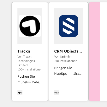
Tracxn
CRM Objects &
Query
Von Tracxn
Von UpSmith
Integration for
Technologies
<10 Installationen
Jira (Scrybe)
Limited
Bringen Sie
100+ Installationen
HubSpot in Jira
Pushen Sie
mit verknüpften
mühelos Daten
Objektdetails,
aus Tracxn in
dynamischen
App
App
HubSpot.
Abfragen,
Spiegelfeldwerten