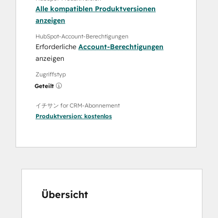
Alle kompatiblen Produktversionen
anzeigen
HubSpot-Account-Berechtigungen
Erforderliche
Account-Berechtigungen
anzeigen
Zugriffstyp
Geteilt
イチサン for CRM-Abonnement
Produktversion:
kostenlos
Übersicht
Verwenden