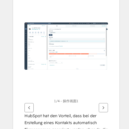
Sie
die
Pfeiltasten,
um
andere
Elemente
anzuzeigen
1/4 - 操作画面1
HubSpot hat den Vorteil, dass bei der 
Erstellung eines Kontakts automatisch 