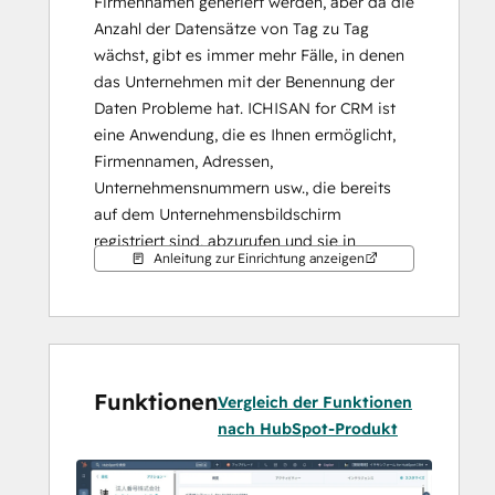
Firmennamen generiert werden, aber da die 
Anzahl der Datensätze von Tag zu Tag 
wächst, gibt es immer mehr Fälle, in denen 
das Unternehmen mit der Benennung der 
Daten Probleme hat. ICHISAN for CRM ist 
eine Anwendung, die es Ihnen ermöglicht, 
Firmennamen, Adressen, 
Unternehmensnummern usw., die bereits 
auf dem Unternehmensbildschirm 
registriert sind, abzurufen und sie in 
Anleitung zur Einrichtung anzeigen
Unternehmenseinträgen wiederzugeben, 
und zwar kostenlos und unabhängig vom 
HubSpot-Abonnementplan.
 Community für Menschen, die 
Funktionen
Unternehmensnummern mögen und sich für 
Vergleich der Funktionen
den Ichisan-Service engagieren möchten.
nach HubSpot-Produkt
 Bitte denken Sie darüber nach, der Ichisan 
Community beizutreten!