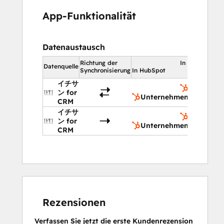
App-Funktionalität
Datenaustausch
Richtung der
In HubSpot
Datenquelle
Synchronisierung
In HubSpot
イチサ
Unterneh
ン for
Unternehmen
CRM
イチサ
Unterneh
ン for
Unternehmen
CRM
Rezensionen
Verfassen Sie jetzt die erste Kundenrezension