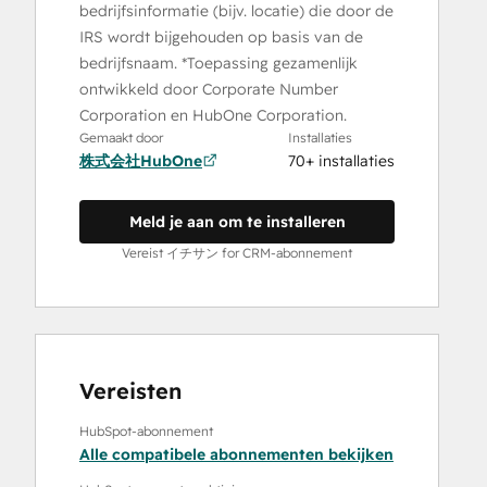
bedrijfsinformatie (bijv. locatie) die door de
IRS wordt bijgehouden op basis van de
bedrijfsnaam. *Toepassing gezamenlijk
ontwikkeld door Corporate Number
Corporation en HubOne Corporation.
Gemaakt door
Installaties
株式会社HubOne
70+ installaties
Meld je aan om te installeren
Vereist イチサン for CRM-abonnement
Vereisten
HubSpot-abonnement
Alle compatibele abonnementen bekijken