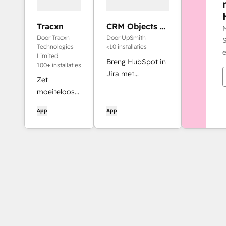
Tracxn
CRM Objects &
Query
Door Tracxn
Door UpSmith
S
Integration for
Technologies
<10 installaties
e
Jira (Scrybe)
Limited
Breng HubSpot in
100+ installaties
Jira met
Zet
gekoppelde
moeiteloos
objectdetails,
gegevens
dynamische
App
App
van Tracxn in
query's,
HubSpot.
spiegelveldwaarde
en direct inzicht in
waar je teams
werken