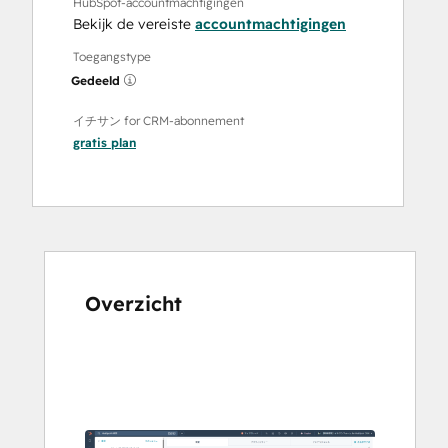
HubSpot-accountmachtigingen
Bekijk de vereiste
accountmachtigingen
Toegangstype
Gedeeld
イチサン for CRM-abonnement
gratis
plan
Overzicht
Gebruik
de
pijltoetsen
om
andere