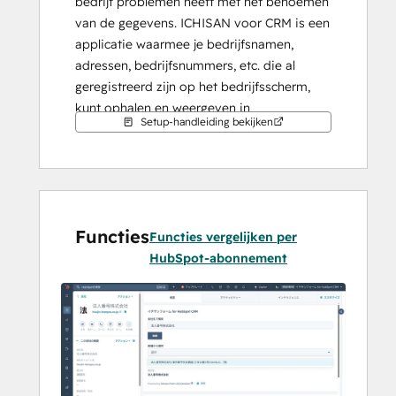
bedrijf problemen heeft met het benoemen 
van de gegevens. ICHISAN voor CRM is een 
applicatie waarmee je bedrijfsnamen, 
adressen, bedrijfsnummers, etc. die al 
geregistreerd zijn op het bedrijfsscherm, 
kunt ophalen en weergeven in 
Setup-handleiding bekijken
bedrijfsitems, gratis, ongeacht het 
abonnement van HubSpot.
 Community voor mensen die van 
bedrijfsnummers houden en betrokken 
Functies
willen raken bij de Ichisan-service.
Functies vergelijken per
 Overweeg om lid te worden van de 
HubSpot-abonnement
Ichisan-community!
https://note.com/houjin_bangou/n/n04
c177839cb5