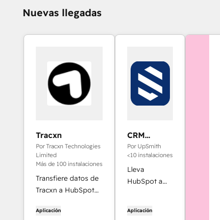
Nuevas llegadas
Tracxn
CRM
Objects &
Por Tracxn Technologies
Por UpSmith
Query
Limited
<10 instalaciones
Integration
Más de 100 instalaciones
Lleva
for Jira
Transfiere datos de
HubSpot a
(Scrybe)
Tracxn a HubSpot
Jira con
sin esfuerzo.
detalles de
Aplicación
Aplicación
objetos