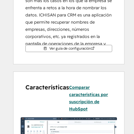
son más los casos en los que la empresa se 
enfrenta a retos a la hora de nombrar los 
datos. ICHISAN para CRM es una aplicación 
que permite recuperar nombres de 
empresas, direcciones, números 
corporativos, etc. ya registrados en la 
pantalla de operaciones de la empresa y 
Ver guía de configuración
reflejarlos en los elementos de la empresa, 
de forma gratuita, independientemente del 
plan de suscripción de HubSpot.
 Comunidad para personas a las que les 
Características
gustan los números corporativos y quieren 
Comparar
involucrarse con el servicio Ichisan.
características por
 Por favor, ¡considera unirte a la Comunidad 
suscripción de
Ichisan!
HubSpot
https://note.com/houjin_bangou/n/n04
c177839cb5