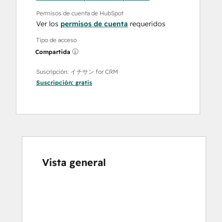
Permisos de cuenta de HubSpot
Ver los
permisos de cuenta
requeridos
Tipo de acceso
Compartida
Suscripción: イチサン for CRM
Suscripción:
gratis
Vista general
Utiliza
las
teclas
de