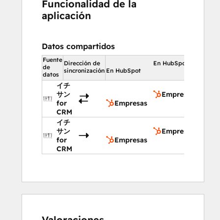
Funcionalidad de la
aplicación
Datos compartidos
Fuente
Dirección de
En HubSpot
de
sincronización
En HubSpot
datos
イチ
サン
Empresas
for
Empresas
CRM
イチ
サン
Empresas
for
Empresas
CRM
Valoraciones