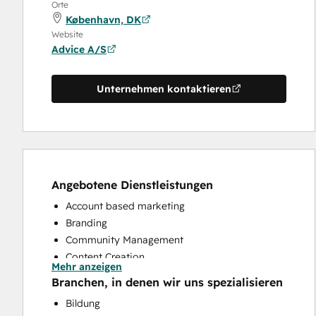
Orte
København, DK
Website
Advice A/S
Unternehmen kontaktieren
Angebotene Dienstleistungen
Account based marketing
Branding
Community Management
Content Creation
Mehr anzeigen
Conversational Marketing
Branchen, in denen wir uns spezialisieren
CRM Implementation
Bildung
CRM Migration