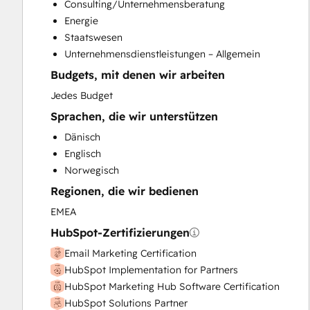
Consulting/Unternehmensberatung
Custom API Integrations
Energie
Customer Marketing
Staatswesen
Email Marketing
Unternehmensdienstleistungen – Allgemein
Full Inbound Marketing Services
Budgets, mit denen wir arbeiten
Knowledge Base Development
Paid Advertising
Jedes Budget
Public Relations
Sprachen, die wir unterstützen
Sales and Marketing Alignment
Dänisch
Search Engine Optimization
Englisch
Social Media
Norwegisch
Video Production
Regionen, die wir bedienen
Website Design
Website Development
EMEA
Website Migration
HubSpot-Zertifizierungen
Email Marketing Certification
HubSpot Implementation for Partners
HubSpot Marketing Hub Software Certification
HubSpot Solutions Partner