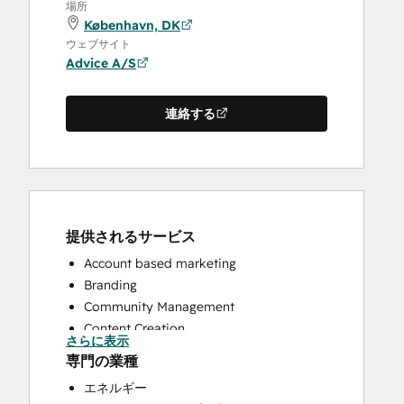
場所
København, DK
ウェブサイト
Advice A/S
連絡する
提供されるサービス
Account based marketing
Branding
Community Management
Content Creation
さらに表示
Conversational Marketing
専門の業種
CRM Implementation
エネルギー
CRM Migration