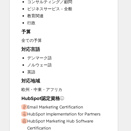
コンサルティング／顧問
Custom API Integrations
ビジネスサービス - 全般
Customer Marketing
教育関連
Email Marketing
行政
Full Inbound Marketing Services
予算
Knowledge Base Development
Paid Advertising
全ての予算
Public Relations
対応言語
Sales and Marketing Alignment
デンマーク語
Search Engine Optimization
ノルウェー語
Social Media
英語
Video Production
対応地域
Website Design
Website Development
欧州・中東・アフリカ
Website Migration
HubSpot認定資格
Email Marketing Certification
HubSpot Implementation for Partners
HubSpot Marketing Hub Software
Certification