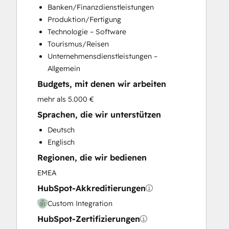
Customer Marketing
Banken/Finanzdienstleistungen
Email Marketing
Produktion/Fertigung
Full Inbound Marketing Services
Technologie – Software
Help Desk Implementation
Tourismus/Reisen
Knowledge Base Development
Unternehmensdienstleistungen –
Programmable Automation
Allgemein
Sales and Marketing Alignment
Budgets, mit denen wir arbeiten
Sales Enablement
Search Engine Optimization
mehr als 5.000 €
Social Media
Sprachen, die wir unterstützen
Video Production
Deutsch
Website Design
Englisch
Website Development
Regionen, die wir bedienen
Website Migration
EMEA
HubSpot-Akkreditierungen
Custom Integration
HubSpot-Zertifizierungen