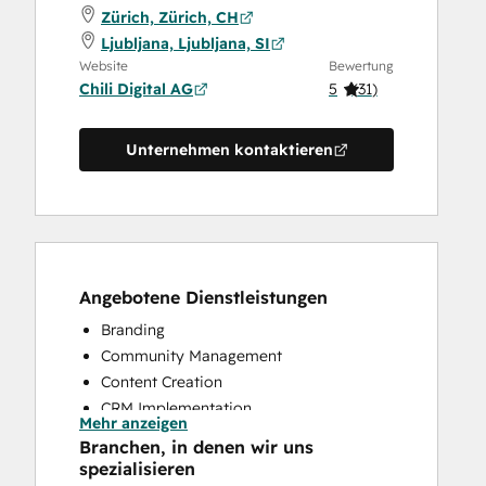
Zürich, Zürich, CH
Ljubljana, Ljubljana, SI
Website
Bewertung
Chili Digital AG
5
(
31
)
Unternehmen kontaktieren
Angebotene Dienstleistungen
Branding
Community Management
Content Creation
CRM Implementation
Mehr anzeigen
CRM Migration
Branchen, in denen wir uns
Custom API Integrations
spezialisieren