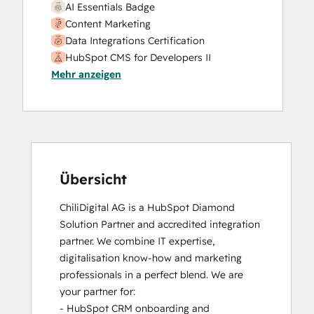
AI Essentials Badge
Content Marketing
Data Integrations Certification
HubSpot CMS for Developers II
Mehr anzeigen
HubSpot Marketing Hub Software
Certification
HubSpot Sales Software
HubSpot Solutions Partner
Inbound Marketing
Inbound Marketing
Inbound Sales
Übersicht
Marketing Hub Implementation
ChiliDigital AG is a HubSpot Diamond 
Platform Consulting
Solution Partner and accredited integration 
Service Hub Software
partner. We combine IT expertise, 
Social Media Marketing Certification
digitalisation know-how and marketing 
Course
professionals in a perfect blend. We are 
Social Media Marketing Certification II
your partner for:

- HubSpot CRM onboarding and 