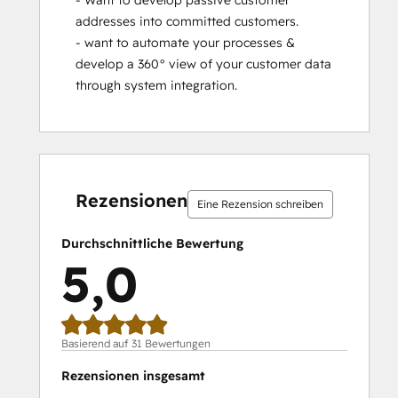
- Want to develop passive customer 
addresses into committed customers. 

- want to automate your processes & 
develop a 360° view of your customer data 
through system integration.
0 %
0 %
0 %
3 %
97 %
0 %
0 %
0 %
3 %
97 %
abgeschlossen
abgeschlossen
abgeschlossen
abgeschlossen
abgeschlossen
abgeschlossen
abgeschlossen
abgeschlossen
abgeschlossen
abgeschlos
Rezensionen
Eine Rezension schreiben
Durchschnittliche Bewertung
5,0
Basierend auf 31 Bewertungen
Rezensionen insgesamt