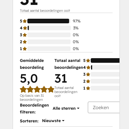
Totaal aantal beoordelingen ooit
5
97%
4
3%
3
0%
2
0%
1
0%
Gemiddelde
Totaal aantal
5
beoordeling
beoordelingen
4
5,0
31
3
2
Totaal aantal
1
beoordelingen
Op basis van 31
ooit
beoordelingen
Beoordelingen
Alle sterren
filteren:
Nieuwste
Sorteren: