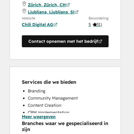
Zürich, Zürich, CH
Ljubljana, Ljubljana, SI
Website
Beoordeling
Chili Digital AG
5
(
31
)
Contact opnemen met het bedrijf
Services die we bieden
Branding
Community Management
Content Creation
CRM Implementation
Meer weergeven
CRM Migration
Branches waar we gespecialiseerd in
Custom API Integrations
zijn