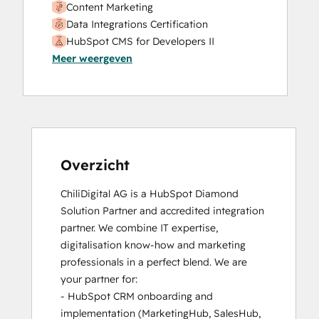
Content Marketing
Data Integrations Certification
HubSpot CMS for Developers II
Meer weergeven
HubSpot Marketing Hub Software
Certification
HubSpot Sales Software
HubSpot Solutions Partner
Inbound Marketing
Inbound Marketing
Inbound Sales
Overzicht
Marketing Hub Implementation
ChiliDigital AG is a HubSpot Diamond 
Platform Consulting
Solution Partner and accredited integration 
Service Hub Software
partner. We combine IT expertise, 
Social Media Marketing Certification
digitalisation know-how and marketing 
Course
professionals in a perfect blend. We are 
Social Media Marketing Certification II
your partner for:

- HubSpot CRM onboarding and 
implementation (MarketingHub, SalesHub, 