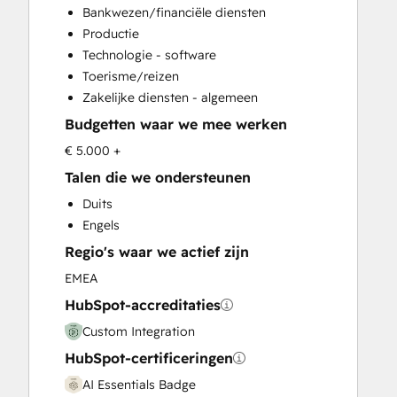
Customer Marketing
Bankwezen/financiële diensten
Email Marketing
Productie
Full Inbound Marketing Services
Technologie - software
Help Desk Implementation
Toerisme/reizen
Knowledge Base Development
Zakelijke diensten - algemeen
Programmable Automation
Budgetten waar we mee werken
Sales and Marketing Alignment
Sales Enablement
€ 5.000 +
Search Engine Optimization
Talen die we ondersteunen
Social Media
Duits
Video Production
Engels
Website Design
Regio's waar we actief zijn
Website Development
Website Migration
EMEA
HubSpot-accreditaties
Custom Integration
HubSpot-certificeringen
AI Essentials Badge