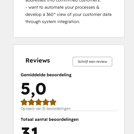
addresses into committed customers. 

- want to automate your processes & 
develop a 360° view of your customer data 
through system integration.
0%
0%
0%
3%
97%
0%
0%
0%
3%
97%
voltooid
voltooid
voltooid
voltooid
voltooid
voltooid
voltooid
voltooid
voltooid
voltooid
Reviews
Schrijf een review
Gemiddelde beoordeling
5,0
Op basis van 31 beoordelingen
Totaal aantal beoordelingen
31